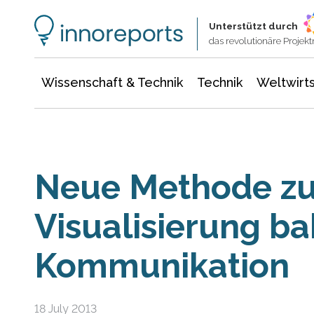
Wissenschaft & Technik
Informationstechnologie
Energie & Elektrotechnik
Unterstützt durch
das revolutionäre Proje
Wissenschaft & Technik
Technik
Weltwirts
Neue Methode zu
Visualisierung ba
Kommunikation
18 July 2013