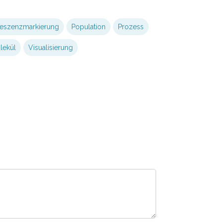
reszenzmarkierung
Population
Prozess
lekül
Visualisierung