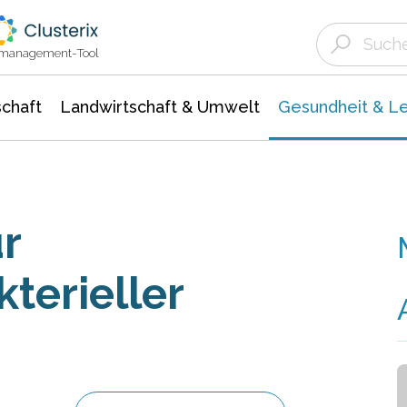
Landwirtschaft & Umwelt
Gesundheit &
Agrar- Forstwissenschaften
Biowissenschafte
Unternehmensmeldungen
Ökologie Umwelt- Naturschutz
ktmanagement-Tool
chaft
Landwirtschaft & Umwelt
Gesundheit & L
r
kterieller