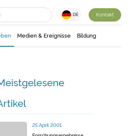
 Leben
Medien & Ereignisse
Interdisziplinäre Forschung
Veranstaltungsnachrichten
n Chemie
Gesellschaftswissenschaften
Kontakt
DE
eben
Medien & Ereignisse
Bildung
Meistgelesene
Artikel
25 April 2001
Forschungsergebnisse