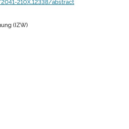
11/2041-210X.12338/abstract
chung (IZW)