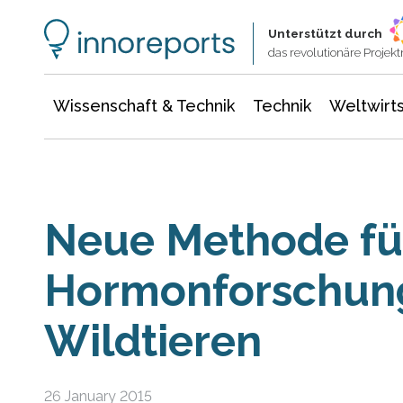
Wissenschaft & Technik
Informationstechnologie
Energie & Elektrotechnik
Unterstützt durch
das revolutionäre Proje
Wissenschaft & Technik
Technik
Weltwirts
Neue Methode fü
Hormonforschung
Wildtieren
26 January 2015