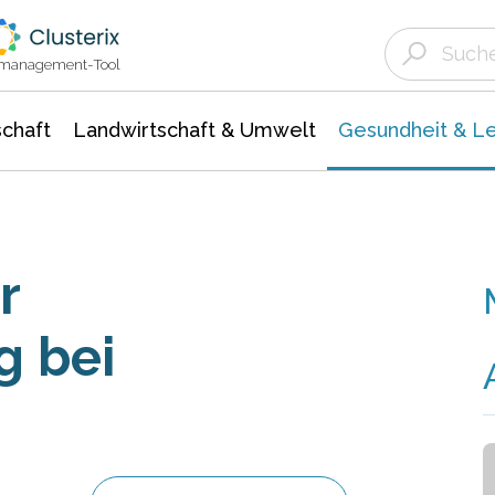
Landwirtschaft & Umwelt
Gesundheit &
Agrar- Forstwissenschaften
Biowissenschafte
Unternehmensmeldungen
Ökologie Umwelt- Naturschutz
ktmanagement-Tool
chaft
Landwirtschaft & Umwelt
Gesundheit & L
r
 bei