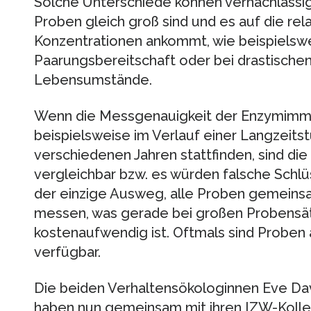
Solche Unterschiede können vernachlässigt
Proben gleich groß sind und es auf die re
Konzentrationen ankommt, wie beispielsw
Paarungsbereitschaft oder bei drastische
Lebensumstände.
Wenn die Messgenauigkeit der Enzymimmunt
beispielsweise im Verlauf einer Langzeits
verschiedenen Jahren stattfinden, sind die
vergleichbar bzw. es würden falsche Schl
der einzige Ausweg, alle Proben gemeins
messen, was gerade bei großen Probensät
kostenaufwendig ist. Oftmals sind Proben 
verfügbar.
Die beiden Verhaltensökologinnen Eve Dav
haben nun gemeinsam mit ihren IZW-Koll