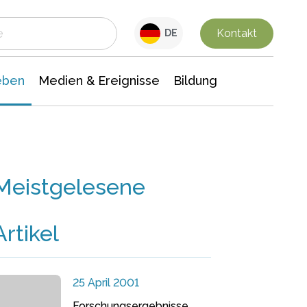
 Leben
Medien & Ereignisse
Interdisziplinäre Forschung
Veranstaltungsnachrichten
n Chemie
Gesellschaftswissenschaften
Kontakt
DE
eben
Medien & Ereignisse
Bildung
Meistgelesene
Artikel
25 April 2001
Forschungsergebnisse