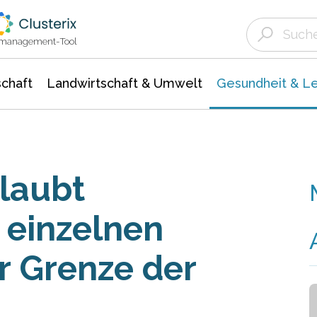
Landwirtschaft & Umwelt
Gesundheit &
Agrar- Forstwissenschaften
Biowissenschafte
Unternehmensmeldungen
Ökologie Umwelt- Naturschutz
ktmanagement-Tool
chaft
Landwirtschaft & Umwelt
Gesundheit & L
laubt
 einzelnen
r Grenze der