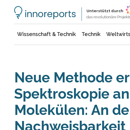
Wissenschaft & Technik
Informationstechnologie
Energie & Elektrotechnik
Unterstützt durch
das revolutionäre Proje
Wissenschaft & Technik
Technik
Weltwirts
Neue Methode er
Spektroskopie an
Molekülen: An de
Nachweisbarkeit