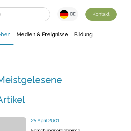
 Leben
Medien & Ereignisse
Interdisziplinäre Forschung
Veranstaltungsnachrichten
n Chemie
Gesellschaftswissenschaften
Kontakt
DE
eben
Medien & Ereignisse
Bildung
Meistgelesene
Artikel
25 April 2001
Forschungsergebnisse