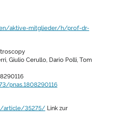
n/aktive-mitglieder/h/prof-dr-
ctroscopy
i, Giulio Cerullo, Dario Polli, Tom
08290116
073/pnas.1808290116
/article/35275/
Link zur