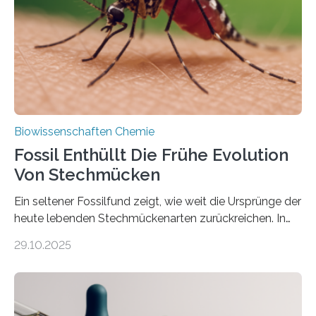
Süßwasseralge Coleochaetophyceae. Einige Arten
dieser Gruppe bilden aus Zellfäden dichte Geflechte
mit scheibenförmiger Gestalt. Was auffällig ist: Die
nächsten…
Biowissenschaften Chemie
Fossil Enthüllt Die Frühe Evolution
Von Stechmücken
Ein seltener Fossilfund zeigt, wie weit die Ursprünge der
heute lebenden Stechmückenarten zurückreichen. In
99 Millionen Jahre altem Bernstein entdeckten LMU-
29.10.2025
Forschende die bisher älteste bekannte Stechmücken-
Larve. Das kreidezeitliche Fossil stammt aus der
Region Kachin in Myanmar und hat sich in
ausgezeichnetem Zustand erhalten. Es konnte als neue