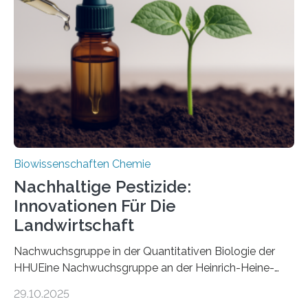
Art einer neuen Gattung beschrieben werden und trägt
nun den Namen Cretosabethes primaevus. Dieser erste
fossile Nachweis einer Stechmückenlarve in Bernstein
stellt gleichzeitig den ersten Fossilfund einer
Mückenlarve aus dem Mesozoikum dar, denn…
Biowissenschaften Chemie
Nachhaltige Pestizide:
Innovationen Für Die
Landwirtschaft
Nachwuchsgruppe in der Quantitativen Biologie der
HHUEine Nachwuchsgruppe an der Heinrich-Heine-
Universität Düsseldorf (HHU) wird in den kommenden
29.10.2025
fünf Jahren erforschen, wie Bakterien auf