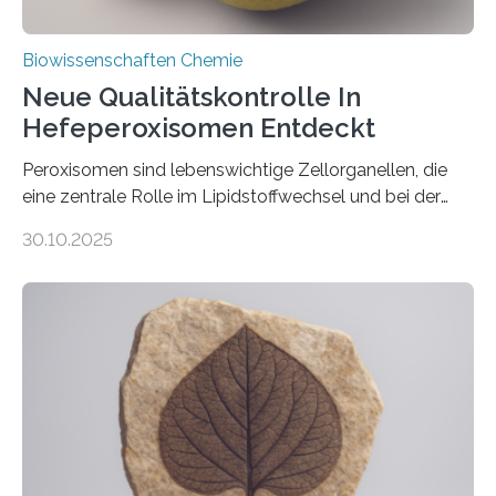
Biowissenschaften Chemie
Neue Qualitätskontrolle In
Hefeperoxisomen Entdeckt
Peroxisomen sind lebenswichtige Zellorganellen, die
eine zentrale Rolle im Lipidstoffwechsel und bei der
Entgiftung von Zellen spielen. Damit sie ihre Aufgaben
30.10.2025
erfüllen können, müssen zahlreiche Enzyme präzise in
ihr Inneres transportiert werden. Ein Forschungsteam
der Ruhr-Universität Bochum um Prof. Dr. Ralf Erdmann
und Dr. Ismaila Francis Yusuf hat nun einen bislang
unbekannten Qualitätskontrollmechanismus des
peroxisomalen Proteintransports in der Bäckerhefe
Saccharomyces cerevisiae entdeckt, der für die
Funktionsfähigkeit der Organellen entscheidend ist. Die
Studie wurde am 28. Oktober 2025 in der
Fachzeitschrift…