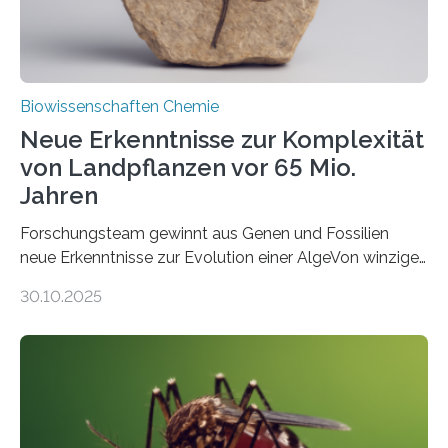
Biowissenschaften Chemie
Neue Erkenntnisse zur Komplexität
von Landpflanzen vor 65 Mio.
Jahren
Forschungsteam gewinnt aus Genen und Fossilien
neue Erkenntnisse zur Evolution einer AlgeVon winzigen
Moosen über filigrane Farne bis zu riesigen Bäumen –
30.10.2025
Landpflanzen zählen zu den komplexesten
fotosynthetischen Organismen der Erde. Ihre
Geschichte beginnt jedoch eher unscheinbar: bei
Grünalgen, die vor Hunderten von Millionen Jahren
lebten. Unter den Vorfahren sticht eine Gruppe heraus,
die noch heute in der Natur vorkommt: die