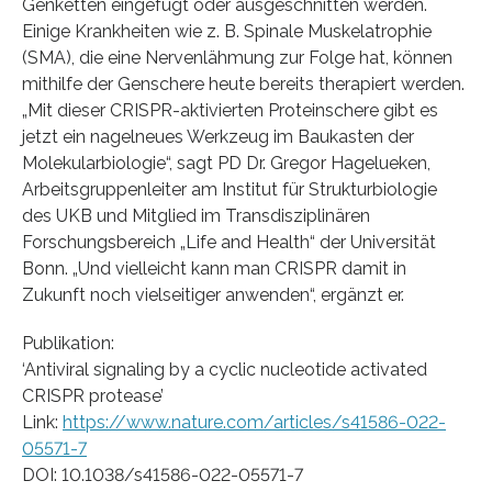
Genketten eingefügt oder ausgeschnitten werden.
Einige Krankheiten wie z. B. Spinale Muskelatrophie
(SMA), die eine Nervenlähmung zur Folge hat, können
mithilfe der Genschere heute bereits therapiert werden.
„Mit dieser CRISPR-aktivierten Proteinschere gibt es
jetzt ein nagelneues Werkzeug im Baukasten der
Molekularbiologie“, sagt PD Dr. Gregor Hagelueken,
Arbeitsgruppenleiter am Institut für Strukturbiologie
des UKB und Mitglied im Transdisziplinären
Forschungsbereich „Life and Health“ der Universität
Bonn. „Und vielleicht kann man CRISPR damit in
Zukunft noch vielseitiger anwenden“, ergänzt er.
Publikation:
‘Antiviral signaling by a cyclic nucleotide activated
CRISPR protease’
Link:
https://www.nature.com/articles/s41586-022-
05571-7
DOI: 10.1038/s41586-022-05571-7