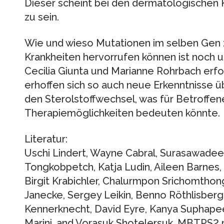
Dieser scheint bei den dermatologischen K
zu sein.
Wie und wieso Mutationen im selben Gen z
Krankheiten hervorrufen können ist noch 
Cecilia Giunta und Marianne Rohrbach erfo
erhoffen sich so auch neue Erkenntnisse 
den Sterolstoffwechsel, was für Betroffen
Therapiemöglichkeiten bedeuten könnte.
Literatur:
Uschi Lindert, Wayne Cabral, Surasawadee 
Tongkobpetch, Katja Ludin, Aileen Barnes,
Birgit Krabichler, Chalurmpon Srichomthon
Janecke, Sergey Leikin, Benno Röthlisberg
Kennerknecht, David Eyre, Kanya Suphapeet
Marini, and Vorasuk Shotelersuk. MBTPS2 