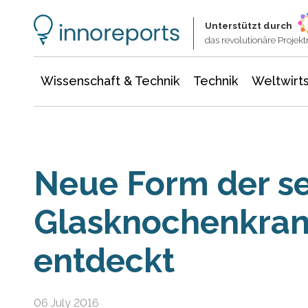
Wissenschaft & Technik
Informationstechnologie
Energie & Elektrotechnik
Unterstützt durch
das revolutionäre Proje
Wissenschaft & Technik
Technik
Weltwirts
Neue Form der s
Glasknochenkran
entdeckt
06 July 2016