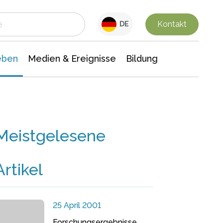
 Leben
Medien & Ereignisse
Interdisziplinäre Forschung
Veranstaltungsnachrichten
n Chemie
Gesellschaftswissenschaften
Kontakt
DE
eben
Medien & Ereignisse
Bildung
Meistgelesene
Artikel
25 April 2001
Forschungsergebnisse