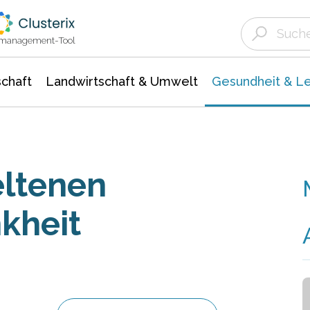
Landwirtschaft & Umwelt
Gesundheit &
Agrar- Forstwissenschaften
Biowissenschafte
Unternehmensmeldungen
Ökologie Umwelt- Naturschutz
ktmanagement-Tool
chaft
Landwirtschaft & Umwelt
Gesundheit & L
eltenen
kheit