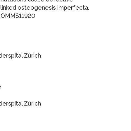
-linked osteogenesis imperfecta.
NCOMMS11920
erspital Zürich
h
erspital Zürich