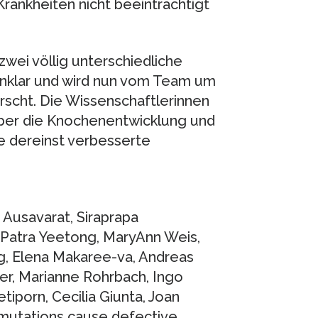
rankheiten nicht beeinträchtigt
wei völlig unterschiedliche
unklar und wird nun vom Team um
rscht. Die Wissenschaftlerinnen
über die Knochenentwicklung und
e dereinst verbesserte
Ausavarat, Siraprapa
 Patra Yeetong, MaryAnn Weis,
g, Elena Makaree-va, Andreas
er, Marianne Rohrbach, Ingo
iporn, Cecilia Giunta, Joan
mutations cause defective