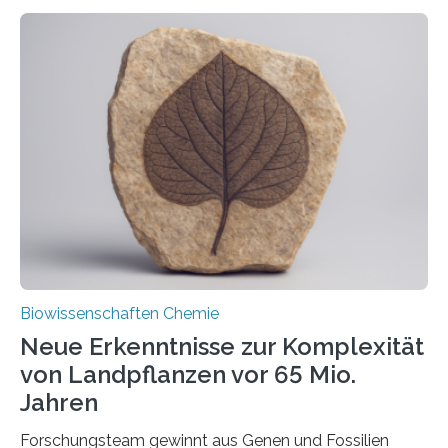
ihr Inneres transportiert werden. Ein Forschungsteam
der Ruhr-Universität Bochum um Prof. Dr. Ralf Erdmann
und Dr. Ismaila Francis Yusuf hat nun einen bislang
unbekannten Qualitätskontrollmechanismus des
peroxisomalen Proteintransports in der Bäckerhefe
Saccharomyces cerevisiae entdeckt, der für die
Funktionsfähigkeit der Organellen entscheidend ist. Die
Studie wurde am 28. Oktober 2025 in der
Fachzeitschrift…
Biowissenschaften Chemie
Neue Erkenntnisse zur Komplexität
von Landpflanzen vor 65 Mio.
Jahren
Forschungsteam gewinnt aus Genen und Fossilien