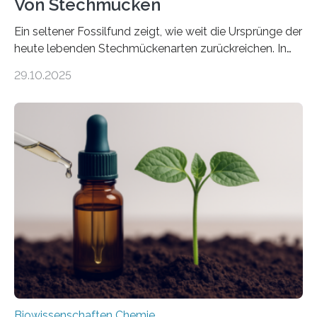
Von Stechmücken
Ein seltener Fossilfund zeigt, wie weit die Ursprünge der
heute lebenden Stechmückenarten zurückreichen. In
99 Millionen Jahre altem Bernstein entdeckten LMU-
29.10.2025
Forschende die bisher älteste bekannte Stechmücken-
Larve. Das kreidezeitliche Fossil stammt aus der
Region Kachin in Myanmar und hat sich in
ausgezeichnetem Zustand erhalten. Es konnte als neue
Art einer neuen Gattung beschrieben werden und trägt
nun den Namen Cretosabethes primaevus. Dieser erste
fossile Nachweis einer Stechmückenlarve in Bernstein
stellt gleichzeitig den ersten Fossilfund einer
Mückenlarve aus dem Mesozoikum dar, denn…
Biowissenschaften Chemie