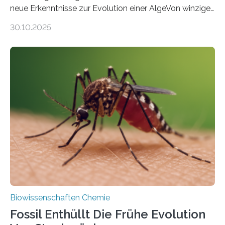
neue Erkenntnisse zur Evolution einer AlgeVon winzigen
Moosen über filigrane Farne bis zu riesigen Bäumen –
30.10.2025
Landpflanzen zählen zu den komplexesten
fotosynthetischen Organismen der Erde. Ihre
Geschichte beginnt jedoch eher unscheinbar: bei
Grünalgen, die vor Hunderten von Millionen Jahren
lebten. Unter den Vorfahren sticht eine Gruppe heraus,
die noch heute in der Natur vorkommt: die
Süßwasseralge Coleochaetophyceae. Einige Arten
dieser Gruppe bilden aus Zellfäden dichte Geflechte
mit scheibenförmiger Gestalt. Was auffällig ist: Die
nächsten…
Biowissenschaften Chemie
Fossil Enthüllt Die Frühe Evolution