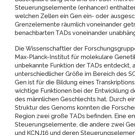
Steuerungselemente (enhancer) enthalten. 
welchen Zellen ein Gen ein- oder ausgesch
Grenzelemente räumlich voneinander getren
benachbarten TADs voneinander unabhängi
Die Wissenschaftler der Forschungsgrupp
Max-Planck-Institut für molekulare Geneti
unbekannte Funktion der TADs entdeckt, al
unterschiedlicher Größe im Bereich des 
Gen ist für die Bildung eines Transkription
wichtige Funktionen bei der Entwicklung d
des männlichen Geschlechts hat. Durch ei
Struktur des Genoms konnten die Forscher 
Region zwei große TADs befinden. Eine e
Steuerungselemente, die andere zwei Gen
und KCNJ16 und deren Steuerungselemen