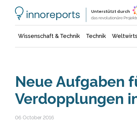
Wissenschaft & Technik
Informationstechnologie
Energie & Elektrotechnik
Unterstützt durch
das revolutionäre Proje
Wissenschaft & Technik
Technik
Weltwirts
Neue Aufgaben f
Verdopplungen i
06 October 2016