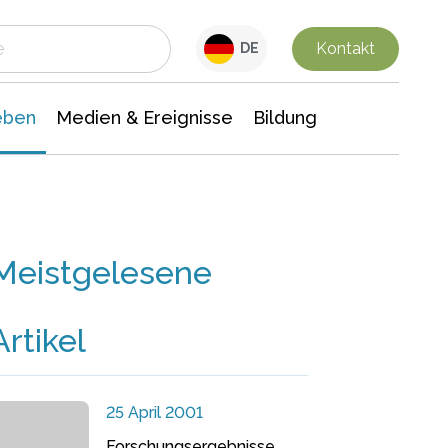
 Leben
Medien & Ereignisse
Interdisziplinäre Forschung
Veranstaltungsnachrichten
n Chemie
Gesellschaftswissenschaften
Kontakt
DE
eben
Medien & Ereignisse
Bildung
Meistgelesene
Artikel
25 April 2001
Forschungsergebnisse