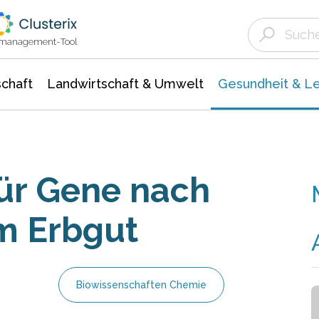
Landwirtschaft & Umwelt
Gesundheit &
Agrar- Forstwissenschaften
Biowissenschafte
Unternehmensmeldungen
Ökologie Umwelt- Naturschutz
ktmanagement-Tool
chaft
Landwirtschaft & Umwelt
Gesundheit & L
ür Gene nach
m Erbgut
Biowissenschaften Chemie