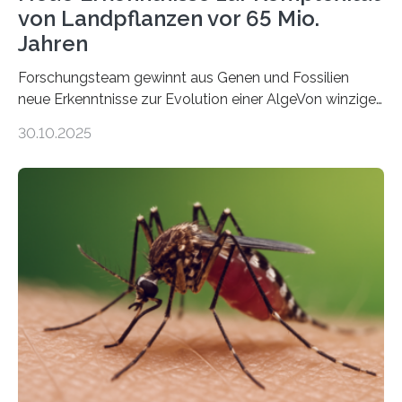
von Landpflanzen vor 65 Mio.
Jahren
Forschungsteam gewinnt aus Genen und Fossilien
neue Erkenntnisse zur Evolution einer AlgeVon winzigen
Moosen über filigrane Farne bis zu riesigen Bäumen –
30.10.2025
Landpflanzen zählen zu den komplexesten
fotosynthetischen Organismen der Erde. Ihre
Geschichte beginnt jedoch eher unscheinbar: bei
Grünalgen, die vor Hunderten von Millionen Jahren
lebten. Unter den Vorfahren sticht eine Gruppe heraus,
die noch heute in der Natur vorkommt: die
Süßwasseralge Coleochaetophyceae. Einige Arten
dieser Gruppe bilden aus Zellfäden dichte Geflechte
mit scheibenförmiger Gestalt. Was auffällig ist: Die
nächsten…