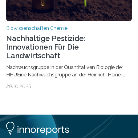
Biowissenschaften Chemie
Nachhaltige Pestizide:
Innovationen Für Die
Landwirtschaft
Nachwuchsgruppe in der Quantitativen Biologie der
HHUEine Nachwuchsgruppe an der Heinrich-Heine-
Universität Düsseldorf (HHU) wird in den kommenden
29.10.2025
fünf Jahren erforschen, wie Bakterien auf
biotechnologischem Weg ein ökologisch verträgliches
Pestizid erzeugen können. Der Wirkstoff stammt dabei
ursprünglich aus einer Pflanze, der Dalmatinischen
Insektenblume. Das Bundesministerium für Forschung,
Technologie und Raumfahrt (BMFTR) fördert das
Projekt im Rahmen der Nationalen