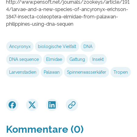
http://www.pensoft.net/journals/zookeys/article/191
4/larvae-and-a-new-species-of-ancyronyx-erichson-
1847-insecta-coleoptera-elmidae-from-palawan-
philippines-using-dna-sequen
Ancyronyx
biologische Vielfalt
DNA
DNA sequence
Elmidae
Gattung
Insekt
Larvenstadien
Palawan
Spinnenwasserkäfer
Tropen
Kommentare (0)