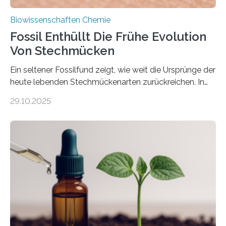
Biowissenschaften Chemie
Fossil Enthüllt Die Frühe Evolution
Von Stechmücken
Ein seltener Fossilfund zeigt, wie weit die Ursprünge der
heute lebenden Stechmückenarten zurückreichen. In
99 Millionen Jahre altem Bernstein entdeckten LMU-
29.10.2025
Forschende die bisher älteste bekannte Stechmücken-
Larve. Das kreidezeitliche Fossil stammt aus der
Region Kachin in Myanmar und hat sich in
ausgezeichnetem Zustand erhalten. Es konnte als neue
Art einer neuen Gattung beschrieben werden und trägt
nun den Namen Cretosabethes primaevus. Dieser erste
fossile Nachweis einer Stechmückenlarve in Bernstein
stellt gleichzeitig den ersten Fossilfund einer
Mückenlarve aus dem Mesozoikum dar, denn…