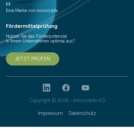
Bioökonomiestrategie mit rund 2,7 Millionen Euro.
Pestizide sind äußerst wichtig, um die globale
Eine Marke von innoscripta
Ernährung zu sichern. Ohne sie besteht die weltweite
Gefahr erheblicher…
Fördermittelprüfung
Nutzen Sie das Förderpotenzial
in Ihrem Unternehmen optimal aus?
JETZT PRÜFEN
Copyright © 2026 - innoscripta AG
Impressum
Datenschutz