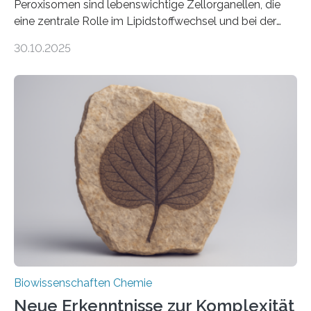
Peroxisomen sind lebenswichtige Zellorganellen, die
eine zentrale Rolle im Lipidstoffwechsel und bei der
Entgiftung von Zellen spielen. Damit sie ihre Aufgaben
30.10.2025
erfüllen können, müssen zahlreiche Enzyme präzise in
ihr Inneres transportiert werden. Ein Forschungsteam
der Ruhr-Universität Bochum um Prof. Dr. Ralf Erdmann
und Dr. Ismaila Francis Yusuf hat nun einen bislang
unbekannten Qualitätskontrollmechanismus des
peroxisomalen Proteintransports in der Bäckerhefe
Saccharomyces cerevisiae entdeckt, der für die
Funktionsfähigkeit der Organellen entscheidend ist. Die
Studie wurde am 28. Oktober 2025 in der
Fachzeitschrift…
Biowissenschaften Chemie
Neue Erkenntnisse zur Komplexität