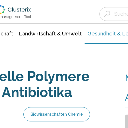
Landwirtschaft & Umwelt
Gesundheit &
Agrar- Forstwissenschaften
Biowissenschafte
Unternehmensmeldungen
Ökologie Umwelt- Naturschutz
ktmanagement-Tool
chaft
Landwirtschaft & Umwelt
Gesundheit & L
elle Polymere
 Antibiotika
Biowissenschaften Chemie