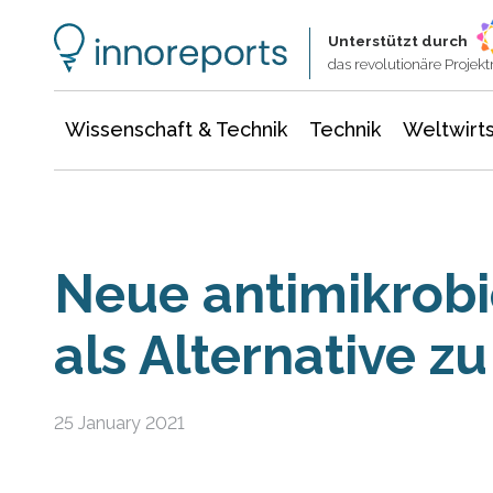
Wissenschaft & Technik
Informationstechnologie
Energie & Elektrotechnik
Unterstützt durch
das revolutionäre Proje
Wissenschaft & Technik
Technik
Weltwirts
Neue antimikrobi
als Alternative zu
25 January 2021