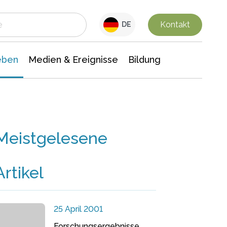
 Leben
Medien & Ereignisse
Interdisziplinäre Forschung
Veranstaltungsnachrichten
n Chemie
Gesellschaftswissenschaften
Kontakt
DE
eben
Medien & Ereignisse
Bildung
Meistgelesene
Artikel
25 April 2001
Forschungsergebnisse