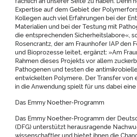
fachlich an unserer Seite zu haben. Denn
Expertise auf dem Gebiet der Polymerfor
Kollegen auch viel Erfahrungen bei der Ent
Materialien und bei der Testung mit Path
die entsprechenden Sicherheitslabore«, so 
Rosencrantz, der am Fraunhofer IAP den F
und Bioprozesse leitet, ergänzt: »Am Frau
Rahmen dieses Projekts vor allem zucker
Pathogenen und testen die antimikrobiell
entwickelten Polymere. Der Transfer von
in die Anwendung spielt für uns dabei eine
Das Emmy Noether-Programm
Das Emmy Noether-Programm der Deutsc
(DFG) unterstützt herausragende Nachwuc
wissenschaftler und bietet ihnen die Chance