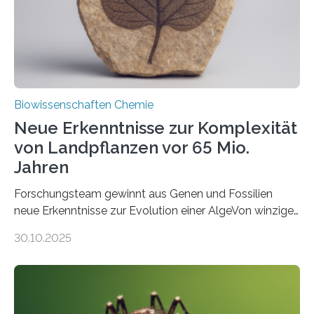
Studie wurde am 28. Oktober 2025 in der
Fachzeitschrift…
Biowissenschaften Chemie
Neue Erkenntnisse zur Komplexität
von Landpflanzen vor 65 Mio.
Jahren
Forschungsteam gewinnt aus Genen und Fossilien
neue Erkenntnisse zur Evolution einer AlgeVon winzigen
Moosen über filigrane Farne bis zu riesigen Bäumen –
30.10.2025
Landpflanzen zählen zu den komplexesten
fotosynthetischen Organismen der Erde. Ihre
Geschichte beginnt jedoch eher unscheinbar: bei
Grünalgen, die vor Hunderten von Millionen Jahren
lebten. Unter den Vorfahren sticht eine Gruppe heraus,