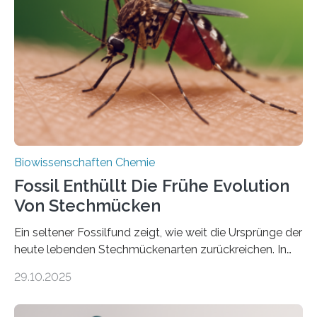
die noch heute in der Natur vorkommt: die
Süßwasseralge Coleochaetophyceae. Einige Arten
dieser Gruppe bilden aus Zellfäden dichte Geflechte
mit scheibenförmiger Gestalt. Was auffällig ist: Die
nächsten…
Biowissenschaften Chemie
Fossil Enthüllt Die Frühe Evolution
Von Stechmücken
Ein seltener Fossilfund zeigt, wie weit die Ursprünge der
heute lebenden Stechmückenarten zurückreichen. In
99 Millionen Jahre altem Bernstein entdeckten LMU-
29.10.2025
Forschende die bisher älteste bekannte Stechmücken-
Larve. Das kreidezeitliche Fossil stammt aus der