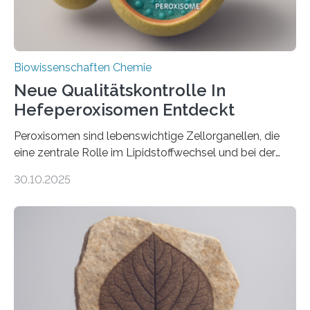
Biowissenschaften Chemie
Neue Qualitätskontrolle In
Hefeperoxisomen Entdeckt
Peroxisomen sind lebenswichtige Zellorganellen, die
eine zentrale Rolle im Lipidstoffwechsel und bei der
Entgiftung von Zellen spielen. Damit sie ihre Aufgaben
30.10.2025
erfüllen können, müssen zahlreiche Enzyme präzise in
ihr Inneres transportiert werden. Ein Forschungsteam
der Ruhr-Universität Bochum um Prof. Dr. Ralf Erdmann
und Dr. Ismaila Francis Yusuf hat nun einen bislang
unbekannten Qualitätskontrollmechanismus des
peroxisomalen Proteintransports in der Bäckerhefe
Saccharomyces cerevisiae entdeckt, der für die
Funktionsfähigkeit der Organellen entscheidend ist. Die