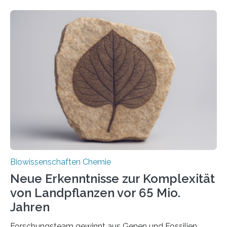
ihr Inneres transportiert werden. Ein Forschungsteam
der Ruhr-Universität Bochum um Prof. Dr. Ralf Erdmann
und Dr. Ismaila Francis Yusuf hat nun einen bislang
unbekannten Qualitätskontrollmechanismus des
peroxisomalen Proteintransports in der Bäckerhefe
Saccharomyces cerevisiae entdeckt, der für die
Funktionsfähigkeit der Organellen entscheidend ist. Die
Studie wurde am 28. Oktober 2025 in der
Fachzeitschrift…
Biowissenschaften Chemie
Neue Erkenntnisse zur Komplexität
von Landpflanzen vor 65 Mio.
Jahren
Forschungsteam gewinnt aus Genen und Fossilien