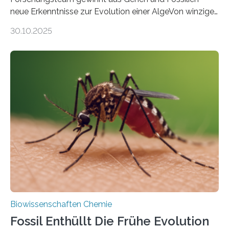
neue Erkenntnisse zur Evolution einer AlgeVon winzigen
Moosen über filigrane Farne bis zu riesigen Bäumen –
30.10.2025
Landpflanzen zählen zu den komplexesten
fotosynthetischen Organismen der Erde. Ihre
Geschichte beginnt jedoch eher unscheinbar: bei
Grünalgen, die vor Hunderten von Millionen Jahren
lebten. Unter den Vorfahren sticht eine Gruppe heraus,
die noch heute in der Natur vorkommt: die
Süßwasseralge Coleochaetophyceae. Einige Arten
dieser Gruppe bilden aus Zellfäden dichte Geflechte
mit scheibenförmiger Gestalt. Was auffällig ist: Die
nächsten…
Biowissenschaften Chemie
Fossil Enthüllt Die Frühe Evolution