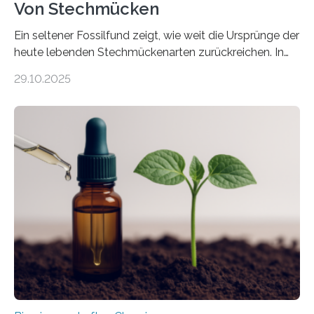
Von Stechmücken
Ein seltener Fossilfund zeigt, wie weit die Ursprünge der
heute lebenden Stechmückenarten zurückreichen. In
99 Millionen Jahre altem Bernstein entdeckten LMU-
29.10.2025
Forschende die bisher älteste bekannte Stechmücken-
Larve. Das kreidezeitliche Fossil stammt aus der
Region Kachin in Myanmar und hat sich in
ausgezeichnetem Zustand erhalten. Es konnte als neue
Art einer neuen Gattung beschrieben werden und trägt
nun den Namen Cretosabethes primaevus. Dieser erste
fossile Nachweis einer Stechmückenlarve in Bernstein
stellt gleichzeitig den ersten Fossilfund einer
Mückenlarve aus dem Mesozoikum dar, denn…