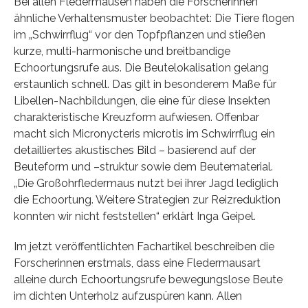
Bei allen Fledermäusen haben die Forscherinnen
ähnliche Verhaltensmuster beobachtet: Die Tiere flogen
im „Schwirrflug“ vor den Topfpflanzen und stießen
kurze, multi-harmonische und breitbandige
Echoortungsrufe aus. Die Beutelokalisation gelang
erstaunlich schnell. Das gilt in besonderem Maße für
Libellen-Nachbildungen, die eine für diese Insekten
charakteristische Kreuzform aufwiesen. Offenbar
macht sich Micronycteris microtis im Schwirrflug ein
detailliertes akustisches Bild – basierend auf der
Beuteform und –struktur sowie dem Beutematerial.
„Die Großohrfledermaus nutzt bei ihrer Jagd lediglich
die Echoortung. Weitere Strategien zur Reizreduktion
konnten wir nicht feststellen“ erklärt Inga Geipel.
Im jetzt veröffentlichten Fachartikel beschreiben die
Forscherinnen erstmals, dass eine Fledermausart
alleine durch Echoortungsrufe bewegungslose Beute
im dichten Unterholz aufzuspüren kann. Allen