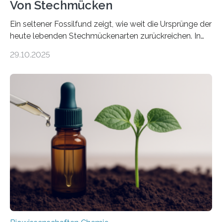
Von Stechmücken
Ein seltener Fossilfund zeigt, wie weit die Ursprünge der
heute lebenden Stechmückenarten zurückreichen. In
99 Millionen Jahre altem Bernstein entdeckten LMU-
29.10.2025
Forschende die bisher älteste bekannte Stechmücken-
Larve. Das kreidezeitliche Fossil stammt aus der
Region Kachin in Myanmar und hat sich in
ausgezeichnetem Zustand erhalten. Es konnte als neue
Art einer neuen Gattung beschrieben werden und trägt
nun den Namen Cretosabethes primaevus. Dieser erste
fossile Nachweis einer Stechmückenlarve in Bernstein
stellt gleichzeitig den ersten Fossilfund einer
Mückenlarve aus dem Mesozoikum dar, denn…