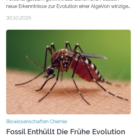
neue Erkenntnisse zur Evolution einer AlgeVon winzigen
Moosen über filigrane Farne bis zu riesigen Bäumen –
30.10.2025
Landpflanzen zählen zu den komplexesten
fotosynthetischen Organismen der Erde. Ihre
Geschichte beginnt jedoch eher unscheinbar: bei
Grünalgen, die vor Hunderten von Millionen Jahren
lebten. Unter den Vorfahren sticht eine Gruppe heraus,
die noch heute in der Natur vorkommt: die
Süßwasseralge Coleochaetophyceae. Einige Arten
dieser Gruppe bilden aus Zellfäden dichte Geflechte
mit scheibenförmiger Gestalt. Was auffällig ist: Die
nächsten…
Biowissenschaften Chemie
Fossil Enthüllt Die Frühe Evolution