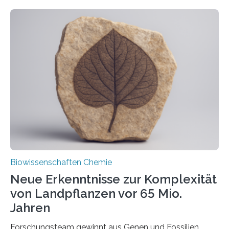
ihr Inneres transportiert werden. Ein Forschungsteam
der Ruhr-Universität Bochum um Prof. Dr. Ralf Erdmann
und Dr. Ismaila Francis Yusuf hat nun einen bislang
unbekannten Qualitätskontrollmechanismus des
peroxisomalen Proteintransports in der Bäckerhefe
Saccharomyces cerevisiae entdeckt, der für die
Funktionsfähigkeit der Organellen entscheidend ist. Die
Studie wurde am 28. Oktober 2025 in der
Fachzeitschrift…
Biowissenschaften Chemie
Neue Erkenntnisse zur Komplexität
von Landpflanzen vor 65 Mio.
Jahren
Forschungsteam gewinnt aus Genen und Fossilien