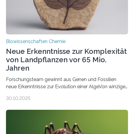
Studie wurde am 28. Oktober 2025 in der
Fachzeitschrift…
Biowissenschaften Chemie
Neue Erkenntnisse zur Komplexität
von Landpflanzen vor 65 Mio.
Jahren
Forschungsteam gewinnt aus Genen und Fossilien
neue Erkenntnisse zur Evolution einer AlgeVon winzigen
Moosen über filigrane Farne bis zu riesigen Bäumen –
30.10.2025
Landpflanzen zählen zu den komplexesten
fotosynthetischen Organismen der Erde. Ihre
Geschichte beginnt jedoch eher unscheinbar: bei
Grünalgen, die vor Hunderten von Millionen Jahren
lebten. Unter den Vorfahren sticht eine Gruppe heraus,