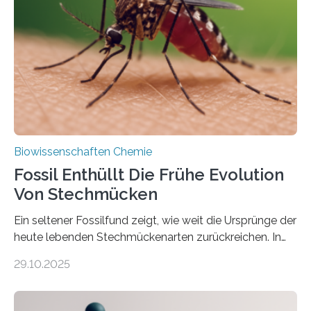
die noch heute in der Natur vorkommt: die
Süßwasseralge Coleochaetophyceae. Einige Arten
dieser Gruppe bilden aus Zellfäden dichte Geflechte
mit scheibenförmiger Gestalt. Was auffällig ist: Die
nächsten…
Biowissenschaften Chemie
Fossil Enthüllt Die Frühe Evolution
Von Stechmücken
Ein seltener Fossilfund zeigt, wie weit die Ursprünge der
heute lebenden Stechmückenarten zurückreichen. In
99 Millionen Jahre altem Bernstein entdeckten LMU-
29.10.2025
Forschende die bisher älteste bekannte Stechmücken-
Larve. Das kreidezeitliche Fossil stammt aus der
Region Kachin in Myanmar und hat sich in