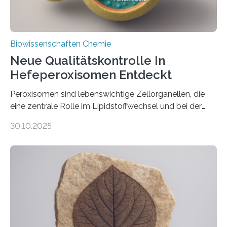
Biowissenschaften Chemie
Neue Qualitätskontrolle In
Hefeperoxisomen Entdeckt
Peroxisomen sind lebenswichtige Zellorganellen, die
eine zentrale Rolle im Lipidstoffwechsel und bei der
Entgiftung von Zellen spielen. Damit sie ihre Aufgaben
30.10.2025
erfüllen können, müssen zahlreiche Enzyme präzise in
ihr Inneres transportiert werden. Ein Forschungsteam
der Ruhr-Universität Bochum um Prof. Dr. Ralf Erdmann
und Dr. Ismaila Francis Yusuf hat nun einen bislang
unbekannten Qualitätskontrollmechanismus des
peroxisomalen Proteintransports in der Bäckerhefe
Saccharomyces cerevisiae entdeckt, der für die
Funktionsfähigkeit der Organellen entscheidend ist. Die