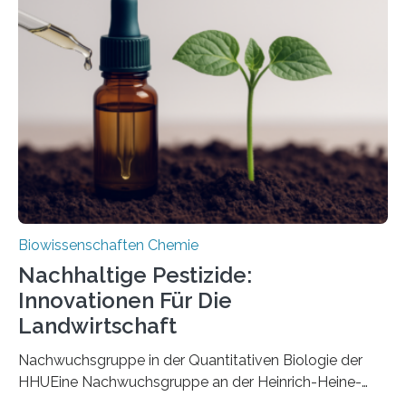
ausgezeichnetem Zustand erhalten. Es konnte als neue
Art einer neuen Gattung beschrieben werden und trägt
nun den Namen Cretosabethes primaevus. Dieser erste
fossile Nachweis einer Stechmückenlarve in Bernstein
stellt gleichzeitig den ersten Fossilfund einer
Mückenlarve aus dem Mesozoikum dar, denn…
Biowissenschaften Chemie
Nachhaltige Pestizide:
Innovationen Für Die
Landwirtschaft
Nachwuchsgruppe in der Quantitativen Biologie der
HHUEine Nachwuchsgruppe an der Heinrich-Heine-
Universität Düsseldorf (HHU) wird in den kommenden