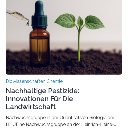
Region Kachin in Myanmar und hat sich in
ausgezeichnetem Zustand erhalten. Es konnte als neue
Art einer neuen Gattung beschrieben werden und trägt
nun den Namen Cretosabethes primaevus. Dieser erste
fossile Nachweis einer Stechmückenlarve in Bernstein
stellt gleichzeitig den ersten Fossilfund einer
Mückenlarve aus dem Mesozoikum dar, denn…
Biowissenschaften Chemie
Nachhaltige Pestizide:
Innovationen Für Die
Landwirtschaft
Nachwuchsgruppe in der Quantitativen Biologie der
HHUEine Nachwuchsgruppe an der Heinrich-Heine-