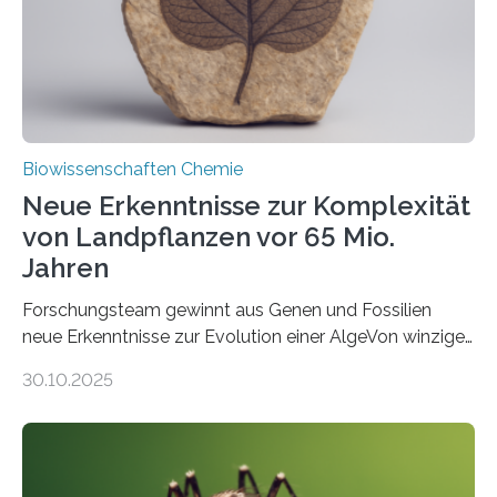
Studie wurde am 28. Oktober 2025 in der
Fachzeitschrift…
Biowissenschaften Chemie
Neue Erkenntnisse zur Komplexität
von Landpflanzen vor 65 Mio.
Jahren
Forschungsteam gewinnt aus Genen und Fossilien
neue Erkenntnisse zur Evolution einer AlgeVon winzigen
Moosen über filigrane Farne bis zu riesigen Bäumen –
30.10.2025
Landpflanzen zählen zu den komplexesten
fotosynthetischen Organismen der Erde. Ihre
Geschichte beginnt jedoch eher unscheinbar: bei
Grünalgen, die vor Hunderten von Millionen Jahren
lebten. Unter den Vorfahren sticht eine Gruppe heraus,