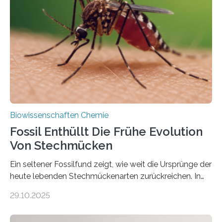
die noch heute in der Natur vorkommt: die
Süßwasseralge Coleochaetophyceae. Einige Arten
dieser Gruppe bilden aus Zellfäden dichte Geflechte
mit scheibenförmiger Gestalt. Was auffällig ist: Die
nächsten…
Biowissenschaften Chemie
Fossil Enthüllt Die Frühe Evolution
Von Stechmücken
Ein seltener Fossilfund zeigt, wie weit die Ursprünge der
heute lebenden Stechmückenarten zurückreichen. In
99 Millionen Jahre altem Bernstein entdeckten LMU-
29.10.2025
Forschende die bisher älteste bekannte Stechmücken-
Larve. Das kreidezeitliche Fossil stammt aus der