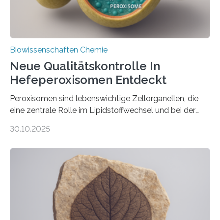
Biowissenschaften Chemie
Neue Qualitätskontrolle In
Hefeperoxisomen Entdeckt
Peroxisomen sind lebenswichtige Zellorganellen, die
eine zentrale Rolle im Lipidstoffwechsel und bei der
Entgiftung von Zellen spielen. Damit sie ihre Aufgaben
30.10.2025
erfüllen können, müssen zahlreiche Enzyme präzise in
ihr Inneres transportiert werden. Ein Forschungsteam
der Ruhr-Universität Bochum um Prof. Dr. Ralf Erdmann
und Dr. Ismaila Francis Yusuf hat nun einen bislang
unbekannten Qualitätskontrollmechanismus des
peroxisomalen Proteintransports in der Bäckerhefe
Saccharomyces cerevisiae entdeckt, der für die
Funktionsfähigkeit der Organellen entscheidend ist. Die