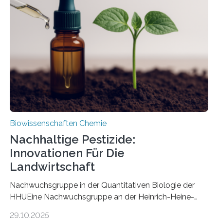
Art einer neuen Gattung beschrieben werden und trägt
nun den Namen Cretosabethes primaevus. Dieser erste
fossile Nachweis einer Stechmückenlarve in Bernstein
stellt gleichzeitig den ersten Fossilfund einer
Mückenlarve aus dem Mesozoikum dar, denn…
Biowissenschaften Chemie
Nachhaltige Pestizide:
Innovationen Für Die
Landwirtschaft
Nachwuchsgruppe in der Quantitativen Biologie der
HHUEine Nachwuchsgruppe an der Heinrich-Heine-
Universität Düsseldorf (HHU) wird in den kommenden
29.10.2025