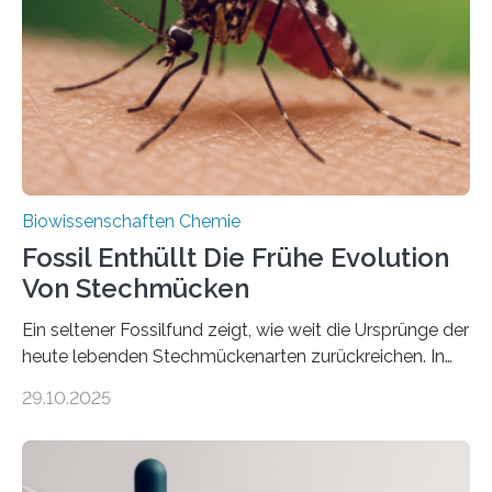
Süßwasseralge Coleochaetophyceae. Einige Arten
dieser Gruppe bilden aus Zellfäden dichte Geflechte
mit scheibenförmiger Gestalt. Was auffällig ist: Die
nächsten…
Biowissenschaften Chemie
Fossil Enthüllt Die Frühe Evolution
Von Stechmücken
Ein seltener Fossilfund zeigt, wie weit die Ursprünge der
heute lebenden Stechmückenarten zurückreichen. In
99 Millionen Jahre altem Bernstein entdeckten LMU-
29.10.2025
Forschende die bisher älteste bekannte Stechmücken-
Larve. Das kreidezeitliche Fossil stammt aus der
Region Kachin in Myanmar und hat sich in
ausgezeichnetem Zustand erhalten. Es konnte als neue