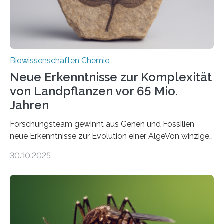
Fachzeitschrift…
Biowissenschaften Chemie
Neue Erkenntnisse zur Komplexität
von Landpflanzen vor 65 Mio.
Jahren
Forschungsteam gewinnt aus Genen und Fossilien
neue Erkenntnisse zur Evolution einer AlgeVon winzigen
Moosen über filigrane Farne bis zu riesigen Bäumen –
30.10.2025
Landpflanzen zählen zu den komplexesten
fotosynthetischen Organismen der Erde. Ihre
Geschichte beginnt jedoch eher unscheinbar: bei
Grünalgen, die vor Hunderten von Millionen Jahren
lebten. Unter den Vorfahren sticht eine Gruppe heraus,
die noch heute in der Natur vorkommt: die