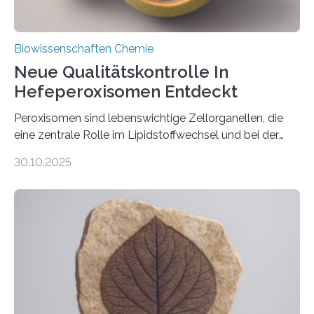
Biowissenschaften Chemie
Neue Qualitätskontrolle In
Hefeperoxisomen Entdeckt
Peroxisomen sind lebenswichtige Zellorganellen, die
eine zentrale Rolle im Lipidstoffwechsel und bei der
Entgiftung von Zellen spielen. Damit sie ihre Aufgaben
30.10.2025
erfüllen können, müssen zahlreiche Enzyme präzise in
ihr Inneres transportiert werden. Ein Forschungsteam
der Ruhr-Universität Bochum um Prof. Dr. Ralf Erdmann
und Dr. Ismaila Francis Yusuf hat nun einen bislang
unbekannten Qualitätskontrollmechanismus des
peroxisomalen Proteintransports in der Bäckerhefe
Saccharomyces cerevisiae entdeckt, der für die
Funktionsfähigkeit der Organellen entscheidend ist. Die
Studie wurde am 28. Oktober 2025 in der