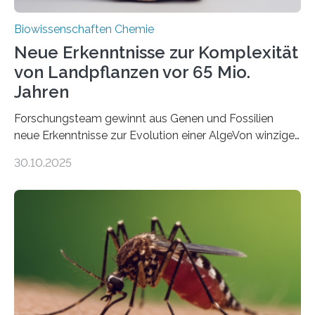
Biowissenschaften Chemie
Neue Erkenntnisse zur Komplexität
von Landpflanzen vor 65 Mio.
Jahren
Forschungsteam gewinnt aus Genen und Fossilien
neue Erkenntnisse zur Evolution einer AlgeVon winzigen
Moosen über filigrane Farne bis zu riesigen Bäumen –
30.10.2025
Landpflanzen zählen zu den komplexesten
fotosynthetischen Organismen der Erde. Ihre
Geschichte beginnt jedoch eher unscheinbar: bei
Grünalgen, die vor Hunderten von Millionen Jahren
lebten. Unter den Vorfahren sticht eine Gruppe heraus,
die noch heute in der Natur vorkommt: die
Süßwasseralge Coleochaetophyceae. Einige Arten
dieser Gruppe bilden aus Zellfäden dichte Geflechte
mit scheibenförmiger Gestalt. Was auffällig ist: Die