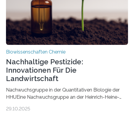
stellt gleichzeitig den ersten Fossilfund einer
Mückenlarve aus dem Mesozoikum dar, denn…
Biowissenschaften Chemie
Nachhaltige Pestizide:
Innovationen Für Die
Landwirtschaft
Nachwuchsgruppe in der Quantitativen Biologie der
HHUEine Nachwuchsgruppe an der Heinrich-Heine-
Universität Düsseldorf (HHU) wird in den kommenden
29.10.2025
fünf Jahren erforschen, wie Bakterien auf
biotechnologischem Weg ein ökologisch verträgliches
Pestizid erzeugen können. Der Wirkstoff stammt dabei
ursprünglich aus einer Pflanze, der Dalmatinischen