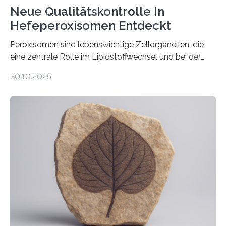
Neue Qualitätskontrolle In
Hefeperoxisomen Entdeckt
Peroxisomen sind lebenswichtige Zellorganellen, die
eine zentrale Rolle im Lipidstoffwechsel und bei der
Entgiftung von Zellen spielen. Damit sie ihre Aufgaben
30.10.2025
erfüllen können, müssen zahlreiche Enzyme präzise in
ihr Inneres transportiert werden. Ein Forschungsteam
der Ruhr-Universität Bochum um Prof. Dr. Ralf Erdmann
und Dr. Ismaila Francis Yusuf hat nun einen bislang
unbekannten Qualitätskontrollmechanismus des
peroxisomalen Proteintransports in der Bäckerhefe
Saccharomyces cerevisiae entdeckt, der für die
Funktionsfähigkeit der Organellen entscheidend ist. Die
Studie wurde am 28. Oktober 2025 in der
Fachzeitschrift…