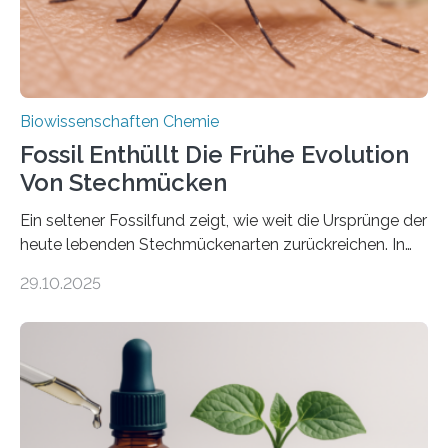
nächsten…
Biowissenschaften Chemie
Fossil Enthüllt Die Frühe Evolution
Von Stechmücken
Ein seltener Fossilfund zeigt, wie weit die Ursprünge der
heute lebenden Stechmückenarten zurückreichen. In
99 Millionen Jahre altem Bernstein entdeckten LMU-
29.10.2025
Forschende die bisher älteste bekannte Stechmücken-
Larve. Das kreidezeitliche Fossil stammt aus der
Region Kachin in Myanmar und hat sich in
ausgezeichnetem Zustand erhalten. Es konnte als neue
Art einer neuen Gattung beschrieben werden und trägt
nun den Namen Cretosabethes primaevus. Dieser erste
fossile Nachweis einer Stechmückenlarve in Bernstein