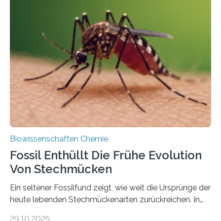
Geschichte beginnt jedoch eher unscheinbar: bei
Grünalgen, die vor Hunderten von Millionen Jahren
lebten. Unter den Vorfahren sticht eine Gruppe heraus,
die noch heute in der Natur vorkommt: die
Süßwasseralge Coleochaetophyceae. Einige Arten
dieser Gruppe bilden aus Zellfäden dichte Geflechte
mit scheibenförmiger Gestalt. Was auffällig ist: Die
nächsten…
Biowissenschaften Chemie
Fossil Enthüllt Die Frühe Evolution
Von Stechmücken
Ein seltener Fossilfund zeigt, wie weit die Ursprünge der
heute lebenden Stechmückenarten zurückreichen. In
99 Millionen Jahre altem Bernstein entdeckten LMU-
29.10.2025