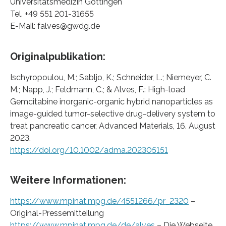
Universitätsmedizin Göttingen
Tel. +49 551 201-31655
E-Mail: falves@gwdg.de
Originalpublikation:
Ischyropoulou, M.; Sabljo, K.; Schneider, L.; Niemeyer, C.
M.; Napp, J.; Feldmann, C.; & Alves, F.: High-load
Gemcitabine inorganic-organic hybrid nanoparticles as
image-guided tumor-selective drug-delivery system to
treat pancreatic cancer, Advanced Materials, 16. August
2023.
https://doi.org/10.1002/adma.202305151
Weitere Informationen:
https://www.mpinat.mpg.de/4551266/pr_2320
–
Original-Pressemitteilung
https://www.mpinat.mpg.de/de/alves
– Die Webseite