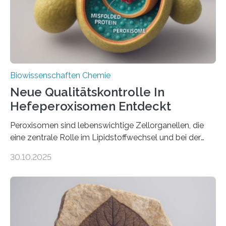
Biowissenschaften Chemie
Neue Qualitätskontrolle In
Hefeperoxisomen Entdeckt
Peroxisomen sind lebenswichtige Zellorganellen, die
eine zentrale Rolle im Lipidstoffwechsel und bei der
Entgiftung von Zellen spielen. Damit sie ihre Aufgaben
30.10.2025
erfüllen können, müssen zahlreiche Enzyme präzise in
ihr Inneres transportiert werden. Ein Forschungsteam
der Ruhr-Universität Bochum um Prof. Dr. Ralf Erdmann
und Dr. Ismaila Francis Yusuf hat nun einen bislang
unbekannten Qualitätskontrollmechanismus des
peroxisomalen Proteintransports in der Bäckerhefe