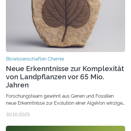
Saccharomyces cerevisiae entdeckt, der für die
Funktionsfähigkeit der Organellen entscheidend ist. Die
Studie wurde am 28. Oktober 2025 in der
Fachzeitschrift…
Biowissenschaften Chemie
Neue Erkenntnisse zur Komplexität
von Landpflanzen vor 65 Mio.
Jahren
Forschungsteam gewinnt aus Genen und Fossilien
neue Erkenntnisse zur Evolution einer AlgeVon winzigen
Moosen über filigrane Farne bis zu riesigen Bäumen –
30.10.2025
Landpflanzen zählen zu den komplexesten
fotosynthetischen Organismen der Erde. Ihre