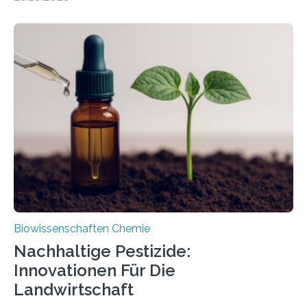
Forschende die bisher älteste bekannte Stechmücken-
Larve. Das kreidezeitliche Fossil stammt aus der
Region Kachin in Myanmar und hat sich in
ausgezeichnetem Zustand erhalten. Es konnte als neue
Art einer neuen Gattung beschrieben werden und trägt
nun den Namen Cretosabethes primaevus. Dieser erste
fossile Nachweis einer Stechmückenlarve in Bernstein
stellt gleichzeitig den ersten Fossilfund einer
Mückenlarve aus dem Mesozoikum dar, denn…
Biowissenschaften Chemie
Nachhaltige Pestizide:
Innovationen Für Die
Landwirtschaft