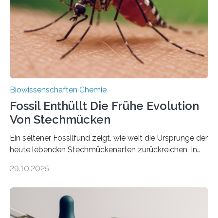
dieser Gruppe bilden aus Zellfäden dichte Geflechte
mit scheibenförmiger Gestalt. Was auffällig ist: Die
nächsten…
Biowissenschaften Chemie
Fossil Enthüllt Die Frühe Evolution
Von Stechmücken
Ein seltener Fossilfund zeigt, wie weit die Ursprünge der
heute lebenden Stechmückenarten zurückreichen. In
99 Millionen Jahre altem Bernstein entdeckten LMU-
29.10.2025
Forschende die bisher älteste bekannte Stechmücken-
Larve. Das kreidezeitliche Fossil stammt aus der
Region Kachin in Myanmar und hat sich in
ausgezeichnetem Zustand erhalten. Es konnte als neue