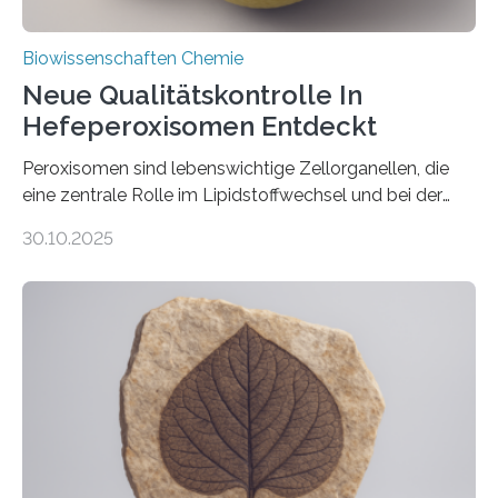
Biowissenschaften Chemie
Neue Qualitätskontrolle In
Hefeperoxisomen Entdeckt
Peroxisomen sind lebenswichtige Zellorganellen, die
eine zentrale Rolle im Lipidstoffwechsel und bei der
Entgiftung von Zellen spielen. Damit sie ihre Aufgaben
30.10.2025
erfüllen können, müssen zahlreiche Enzyme präzise in
ihr Inneres transportiert werden. Ein Forschungsteam
der Ruhr-Universität Bochum um Prof. Dr. Ralf Erdmann
und Dr. Ismaila Francis Yusuf hat nun einen bislang
unbekannten Qualitätskontrollmechanismus des
peroxisomalen Proteintransports in der Bäckerhefe
Saccharomyces cerevisiae entdeckt, der für die
Funktionsfähigkeit der Organellen entscheidend ist. Die
Studie wurde am 28. Oktober 2025 in der
Fachzeitschrift…