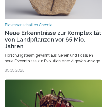
Biowissenschaften Chemie
Neue Erkenntnisse zur Komplexität
von Landpflanzen vor 65 Mio.
Jahren
Forschungsteam gewinnt aus Genen und Fossilien
neue Erkenntnisse zur Evolution einer AlgeVon winzigen
Moosen über filigrane Farne bis zu riesigen Bäumen –
30.10.2025
Landpflanzen zählen zu den komplexesten
fotosynthetischen Organismen der Erde. Ihre
Geschichte beginnt jedoch eher unscheinbar: bei
Grünalgen, die vor Hunderten von Millionen Jahren
lebten. Unter den Vorfahren sticht eine Gruppe heraus,
die noch heute in der Natur vorkommt: die
Süßwasseralge Coleochaetophyceae. Einige Arten