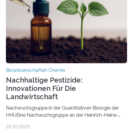
Art einer neuen Gattung beschrieben werden und trägt
nun den Namen Cretosabethes primaevus. Dieser erste
fossile Nachweis einer Stechmückenlarve in Bernstein
stellt gleichzeitig den ersten Fossilfund einer
Mückenlarve aus dem Mesozoikum dar, denn…
Biowissenschaften Chemie
Nachhaltige Pestizide:
Innovationen Für Die
Landwirtschaft
Nachwuchsgruppe in der Quantitativen Biologie der
HHUEine Nachwuchsgruppe an der Heinrich-Heine-
Universität Düsseldorf (HHU) wird in den kommenden
29.10.2025
fünf Jahren erforschen, wie Bakterien auf