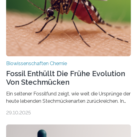
Süßwasseralge Coleochaetophyceae. Einige Arten
dieser Gruppe bilden aus Zellfäden dichte Geflechte
mit scheibenförmiger Gestalt. Was auffällig ist: Die
nächsten…
Biowissenschaften Chemie
Fossil Enthüllt Die Frühe Evolution
Von Stechmücken
Ein seltener Fossilfund zeigt, wie weit die Ursprünge der
heute lebenden Stechmückenarten zurückreichen. In
99 Millionen Jahre altem Bernstein entdeckten LMU-
29.10.2025
Forschende die bisher älteste bekannte Stechmücken-
Larve. Das kreidezeitliche Fossil stammt aus der
Region Kachin in Myanmar und hat sich in