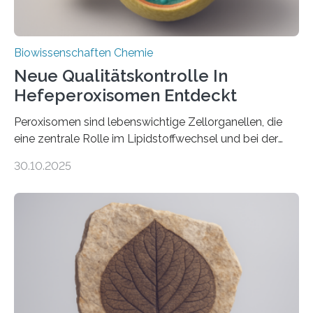
Biowissenschaften Chemie
Neue Qualitätskontrolle In
Hefeperoxisomen Entdeckt
Peroxisomen sind lebenswichtige Zellorganellen, die
eine zentrale Rolle im Lipidstoffwechsel und bei der
Entgiftung von Zellen spielen. Damit sie ihre Aufgaben
30.10.2025
erfüllen können, müssen zahlreiche Enzyme präzise in
ihr Inneres transportiert werden. Ein Forschungsteam
der Ruhr-Universität Bochum um Prof. Dr. Ralf Erdmann
und Dr. Ismaila Francis Yusuf hat nun einen bislang
unbekannten Qualitätskontrollmechanismus des
peroxisomalen Proteintransports in der Bäckerhefe
Saccharomyces cerevisiae entdeckt, der für die
Funktionsfähigkeit der Organellen entscheidend ist. Die
Studie wurde am 28. Oktober 2025 in der