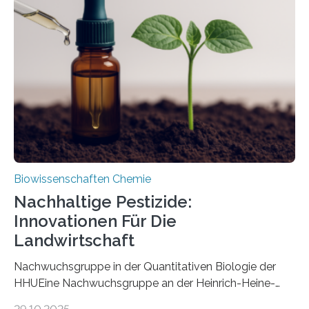
ausgezeichnetem Zustand erhalten. Es konnte als neue
Art einer neuen Gattung beschrieben werden und trägt
nun den Namen Cretosabethes primaevus. Dieser erste
fossile Nachweis einer Stechmückenlarve in Bernstein
stellt gleichzeitig den ersten Fossilfund einer
Mückenlarve aus dem Mesozoikum dar, denn…
Biowissenschaften Chemie
Nachhaltige Pestizide:
Innovationen Für Die
Landwirtschaft
Nachwuchsgruppe in der Quantitativen Biologie der
HHUEine Nachwuchsgruppe an der Heinrich-Heine-
Universität Düsseldorf (HHU) wird in den kommenden