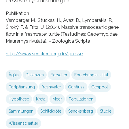
pressestelle@senckenberg.de
Publikation
Vamberger, M., Stuckas, H., Ayaz, D., Lymberakis, P.,
Široký, P. & Fritz, U. (2014). Massive transoceanic gene
flow in a freshwater turtle (Testudines: Geoemydidae:
Mauremys rivulata). – Zoologica Scripta
http://www.senckenberg.de/presse
Ägäis
Distanzen
Forscher
Forschungsinstitut
Fortpflanzung
freshwater
Genfluss
Genpool
Hypothese
Kreta
Meer
Populationen
Sammlungen
Schildkröte
Senckenberg
Studie
Wissenschaftler