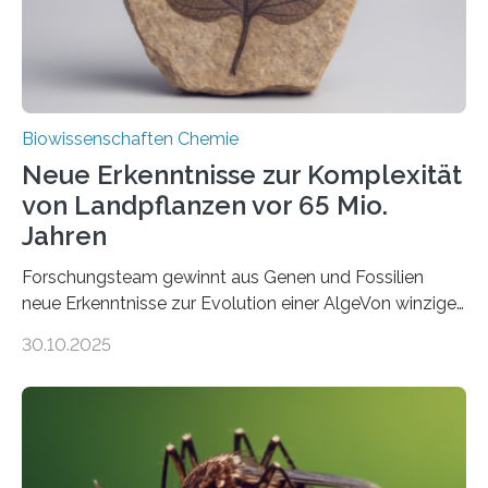
Fachzeitschrift…
Biowissenschaften Chemie
Neue Erkenntnisse zur Komplexität
von Landpflanzen vor 65 Mio.
Jahren
Forschungsteam gewinnt aus Genen und Fossilien
neue Erkenntnisse zur Evolution einer AlgeVon winzigen
Moosen über filigrane Farne bis zu riesigen Bäumen –
30.10.2025
Landpflanzen zählen zu den komplexesten
fotosynthetischen Organismen der Erde. Ihre
Geschichte beginnt jedoch eher unscheinbar: bei
Grünalgen, die vor Hunderten von Millionen Jahren
lebten. Unter den Vorfahren sticht eine Gruppe heraus,
die noch heute in der Natur vorkommt: die