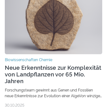
unbekannten Qualitätskontrollmechanismus des
peroxisomalen Proteintransports in der Bäckerhefe
Saccharomyces cerevisiae entdeckt, der für die
Funktionsfähigkeit der Organellen entscheidend ist. Die
Studie wurde am 28. Oktober 2025 in der
Fachzeitschrift…
Biowissenschaften Chemie
Neue Erkenntnisse zur Komplexität
von Landpflanzen vor 65 Mio.
Jahren
Forschungsteam gewinnt aus Genen und Fossilien
neue Erkenntnisse zur Evolution einer AlgeVon winzigen
Moosen über filigrane Farne bis zu riesigen Bäumen –
30.10.2025