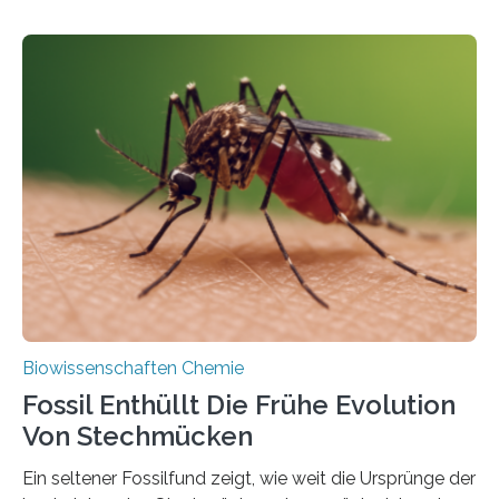
Landpflanzen zählen zu den komplexesten
fotosynthetischen Organismen der Erde. Ihre
Geschichte beginnt jedoch eher unscheinbar: bei
Grünalgen, die vor Hunderten von Millionen Jahren
lebten. Unter den Vorfahren sticht eine Gruppe heraus,
die noch heute in der Natur vorkommt: die
Süßwasseralge Coleochaetophyceae. Einige Arten
dieser Gruppe bilden aus Zellfäden dichte Geflechte
mit scheibenförmiger Gestalt. Was auffällig ist: Die
nächsten…
Biowissenschaften Chemie
Fossil Enthüllt Die Frühe Evolution
Von Stechmücken
Ein seltener Fossilfund zeigt, wie weit die Ursprünge der