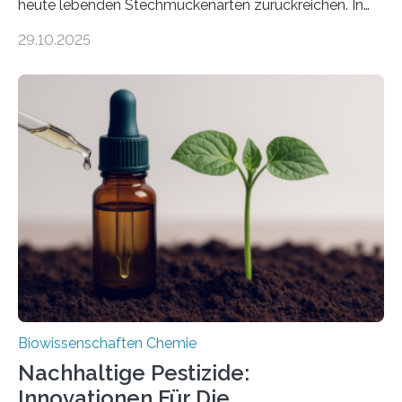
heute lebenden Stechmückenarten zurückreichen. In
99 Millionen Jahre altem Bernstein entdeckten LMU-
29.10.2025
Forschende die bisher älteste bekannte Stechmücken-
Larve. Das kreidezeitliche Fossil stammt aus der
Region Kachin in Myanmar und hat sich in
ausgezeichnetem Zustand erhalten. Es konnte als neue
Art einer neuen Gattung beschrieben werden und trägt
nun den Namen Cretosabethes primaevus. Dieser erste
fossile Nachweis einer Stechmückenlarve in Bernstein
stellt gleichzeitig den ersten Fossilfund einer
Mückenlarve aus dem Mesozoikum dar, denn…
Biowissenschaften Chemie
Nachhaltige Pestizide:
Innovationen Für Die