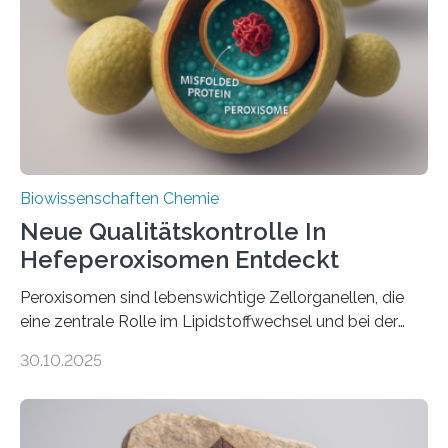
Biowissenschaften Chemie
Neue Qualitätskontrolle In
Hefeperoxisomen Entdeckt
Peroxisomen sind lebenswichtige Zellorganellen, die
eine zentrale Rolle im Lipidstoffwechsel und bei der
Entgiftung von Zellen spielen. Damit sie ihre Aufgaben
30.10.2025
erfüllen können, müssen zahlreiche Enzyme präzise in
ihr Inneres transportiert werden. Ein Forschungsteam
der Ruhr-Universität Bochum um Prof. Dr. Ralf Erdmann
und Dr. Ismaila Francis Yusuf hat nun einen bislang