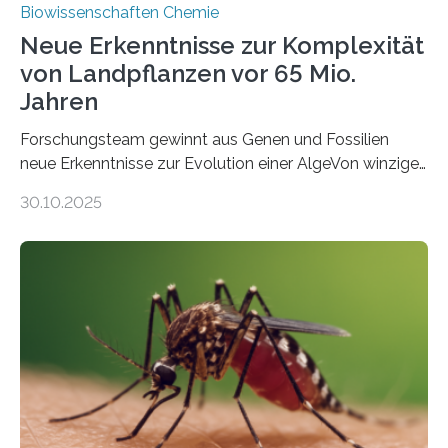
Biowissenschaften Chemie
Neue Erkenntnisse zur Komplexität
von Landpflanzen vor 65 Mio.
Jahren
Forschungsteam gewinnt aus Genen und Fossilien
neue Erkenntnisse zur Evolution einer AlgeVon winzigen
Moosen über filigrane Farne bis zu riesigen Bäumen –
30.10.2025
Landpflanzen zählen zu den komplexesten
fotosynthetischen Organismen der Erde. Ihre
Geschichte beginnt jedoch eher unscheinbar: bei
Grünalgen, die vor Hunderten von Millionen Jahren
lebten. Unter den Vorfahren sticht eine Gruppe heraus,
die noch heute in der Natur vorkommt: die
Süßwasseralge Coleochaetophyceae. Einige Arten
dieser Gruppe bilden aus Zellfäden dichte Geflechte
mit scheibenförmiger Gestalt. Was auffällig ist: Die
nächsten…