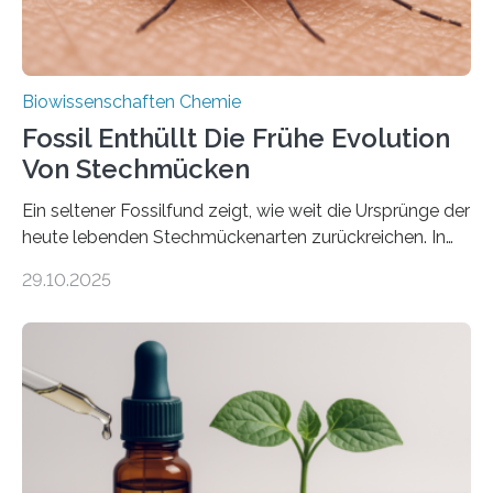
Biowissenschaften Chemie
Fossil Enthüllt Die Frühe Evolution
Von Stechmücken
Ein seltener Fossilfund zeigt, wie weit die Ursprünge der
heute lebenden Stechmückenarten zurückreichen. In
99 Millionen Jahre altem Bernstein entdeckten LMU-
29.10.2025
Forschende die bisher älteste bekannte Stechmücken-
Larve. Das kreidezeitliche Fossil stammt aus der
Region Kachin in Myanmar und hat sich in
ausgezeichnetem Zustand erhalten. Es konnte als neue
Art einer neuen Gattung beschrieben werden und trägt
nun den Namen Cretosabethes primaevus. Dieser erste
fossile Nachweis einer Stechmückenlarve in Bernstein
stellt gleichzeitig den ersten Fossilfund einer