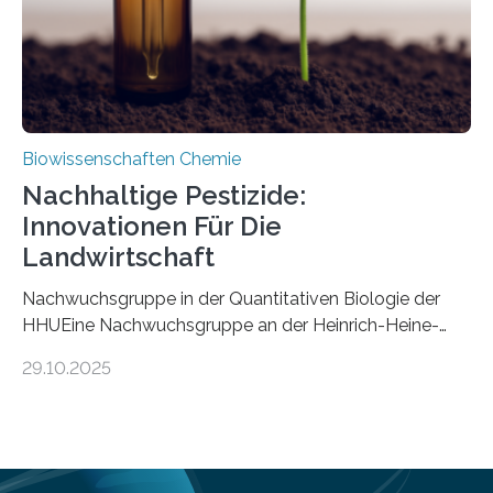
Mückenlarve aus dem Mesozoikum dar, denn…
Biowissenschaften Chemie
Nachhaltige Pestizide:
Innovationen Für Die
Landwirtschaft
Nachwuchsgruppe in der Quantitativen Biologie der
HHUEine Nachwuchsgruppe an der Heinrich-Heine-
Universität Düsseldorf (HHU) wird in den kommenden
29.10.2025
fünf Jahren erforschen, wie Bakterien auf
biotechnologischem Weg ein ökologisch verträgliches
Pestizid erzeugen können. Der Wirkstoff stammt dabei
ursprünglich aus einer Pflanze, der Dalmatinischen
Insektenblume. Das Bundesministerium für Forschung,