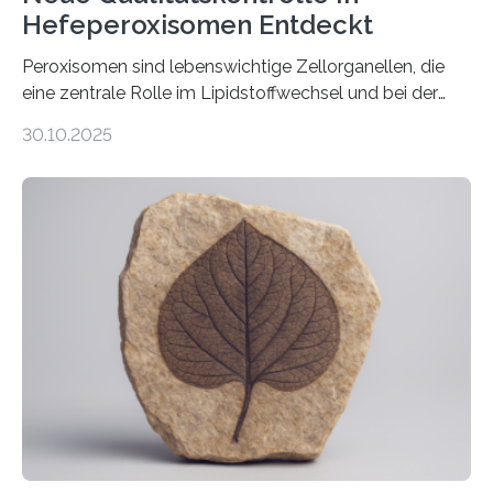
Hefeperoxisomen Entdeckt
Peroxisomen sind lebenswichtige Zellorganellen, die
eine zentrale Rolle im Lipidstoffwechsel und bei der
Entgiftung von Zellen spielen. Damit sie ihre Aufgaben
30.10.2025
erfüllen können, müssen zahlreiche Enzyme präzise in
ihr Inneres transportiert werden. Ein Forschungsteam
der Ruhr-Universität Bochum um Prof. Dr. Ralf Erdmann
und Dr. Ismaila Francis Yusuf hat nun einen bislang
unbekannten Qualitätskontrollmechanismus des
peroxisomalen Proteintransports in der Bäckerhefe
Saccharomyces cerevisiae entdeckt, der für die
Funktionsfähigkeit der Organellen entscheidend ist. Die
Studie wurde am 28. Oktober 2025 in der
Fachzeitschrift…