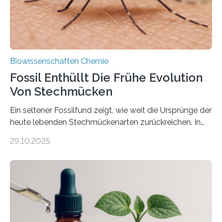
nächsten…
Biowissenschaften Chemie
Fossil Enthüllt Die Frühe Evolution
Von Stechmücken
Ein seltener Fossilfund zeigt, wie weit die Ursprünge der
heute lebenden Stechmückenarten zurückreichen. In
99 Millionen Jahre altem Bernstein entdeckten LMU-
29.10.2025
Forschende die bisher älteste bekannte Stechmücken-
Larve. Das kreidezeitliche Fossil stammt aus der
Region Kachin in Myanmar und hat sich in
ausgezeichnetem Zustand erhalten. Es konnte als neue
Art einer neuen Gattung beschrieben werden und trägt
nun den Namen Cretosabethes primaevus. Dieser erste
fossile Nachweis einer Stechmückenlarve in Bernstein