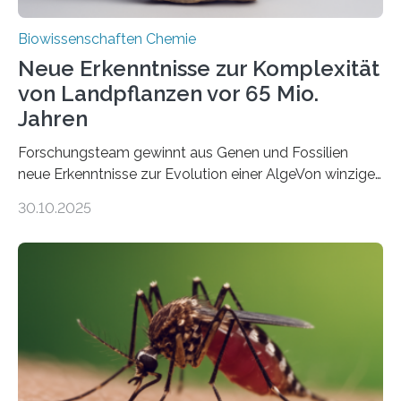
Biowissenschaften Chemie
Neue Erkenntnisse zur Komplexität
von Landpflanzen vor 65 Mio.
Jahren
Forschungsteam gewinnt aus Genen und Fossilien
neue Erkenntnisse zur Evolution einer AlgeVon winzigen
Moosen über filigrane Farne bis zu riesigen Bäumen –
30.10.2025
Landpflanzen zählen zu den komplexesten
fotosynthetischen Organismen der Erde. Ihre
Geschichte beginnt jedoch eher unscheinbar: bei
Grünalgen, die vor Hunderten von Millionen Jahren
lebten. Unter den Vorfahren sticht eine Gruppe heraus,
die noch heute in der Natur vorkommt: die
Süßwasseralge Coleochaetophyceae. Einige Arten
dieser Gruppe bilden aus Zellfäden dichte Geflechte
mit scheibenförmiger Gestalt. Was auffällig ist: Die