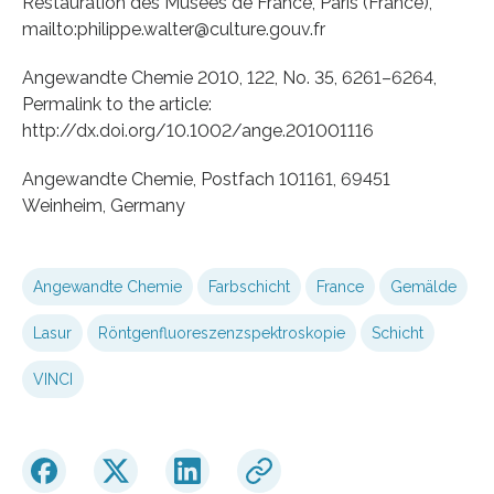
Restauration des Musées de France, Paris (France),
mailto:philippe.walter@culture.gouv.fr
Angewandte Chemie 2010, 122, No. 35, 6261–6264,
Permalink to the article:
http://dx.doi.org/10.1002/ange.201001116
Angewandte Chemie, Postfach 101161, 69451
Weinheim, Germany
Angewandte Chemie
Farbschicht
France
Gemälde
Lasur
Röntgenfluoreszenzspektroskopie
Schicht
VINCI