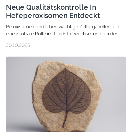
Neue Qualitätskontrolle In
Hefeperoxisomen Entdeckt
Peroxisomen sind lebenswichtige Zellorganellen, die
eine zentrale Rolle im Lipidstoffwechsel und bei der
Entgiftung von Zellen spielen. Damit sie ihre Aufgaben
30.10.2025
erfüllen können, müssen zahlreiche Enzyme präzise in
ihr Inneres transportiert werden. Ein Forschungsteam
der Ruhr-Universität Bochum um Prof. Dr. Ralf Erdmann
und Dr. Ismaila Francis Yusuf hat nun einen bislang
unbekannten Qualitätskontrollmechanismus des
peroxisomalen Proteintransports in der Bäckerhefe
Saccharomyces cerevisiae entdeckt, der für die
Funktionsfähigkeit der Organellen entscheidend ist. Die
Studie wurde am 28. Oktober 2025 in der
Fachzeitschrift…