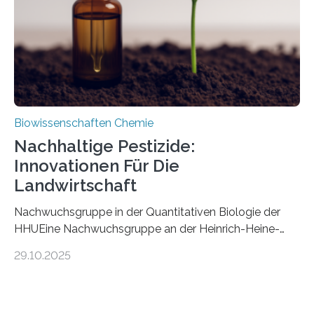
stellt gleichzeitig den ersten Fossilfund einer
Mückenlarve aus dem Mesozoikum dar, denn…
Biowissenschaften Chemie
Nachhaltige Pestizide:
Innovationen Für Die
Landwirtschaft
Nachwuchsgruppe in der Quantitativen Biologie der
HHUEine Nachwuchsgruppe an der Heinrich-Heine-
Universität Düsseldorf (HHU) wird in den kommenden
29.10.2025
fünf Jahren erforschen, wie Bakterien auf
biotechnologischem Weg ein ökologisch verträgliches
Pestizid erzeugen können. Der Wirkstoff stammt dabei
ursprünglich aus einer Pflanze, der Dalmatinischen