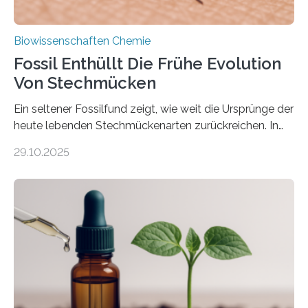
Biowissenschaften Chemie
Fossil Enthüllt Die Frühe Evolution
Von Stechmücken
Ein seltener Fossilfund zeigt, wie weit die Ursprünge der
heute lebenden Stechmückenarten zurückreichen. In
99 Millionen Jahre altem Bernstein entdeckten LMU-
29.10.2025
Forschende die bisher älteste bekannte Stechmücken-
Larve. Das kreidezeitliche Fossil stammt aus der
Region Kachin in Myanmar und hat sich in
ausgezeichnetem Zustand erhalten. Es konnte als neue
Art einer neuen Gattung beschrieben werden und trägt
nun den Namen Cretosabethes primaevus. Dieser erste
fossile Nachweis einer Stechmückenlarve in Bernstein
stellt gleichzeitig den ersten Fossilfund einer
Mückenlarve aus dem Mesozoikum dar, denn…