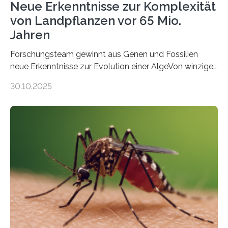
Neue Erkenntnisse zur Komplexität
von Landpflanzen vor 65 Mio.
Jahren
Forschungsteam gewinnt aus Genen und Fossilien
neue Erkenntnisse zur Evolution einer AlgeVon winzigen
Moosen über filigrane Farne bis zu riesigen Bäumen –
30.10.2025
Landpflanzen zählen zu den komplexesten
fotosynthetischen Organismen der Erde. Ihre
Geschichte beginnt jedoch eher unscheinbar: bei
Grünalgen, die vor Hunderten von Millionen Jahren
lebten. Unter den Vorfahren sticht eine Gruppe heraus,
die noch heute in der Natur vorkommt: die
Süßwasseralge Coleochaetophyceae. Einige Arten
dieser Gruppe bilden aus Zellfäden dichte Geflechte
mit scheibenförmiger Gestalt. Was auffällig ist: Die
nächsten…