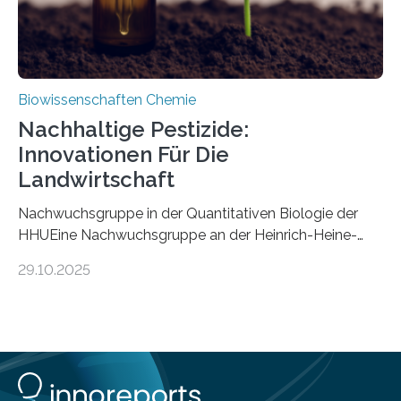
Biowissenschaften Chemie
Nachhaltige Pestizide:
Innovationen Für Die
Landwirtschaft
Nachwuchsgruppe in der Quantitativen Biologie der
HHUEine Nachwuchsgruppe an der Heinrich-Heine-
Universität Düsseldorf (HHU) wird in den kommenden
29.10.2025
fünf Jahren erforschen, wie Bakterien auf
biotechnologischem Weg ein ökologisch verträgliches
Pestizid erzeugen können. Der Wirkstoff stammt dabei
ursprünglich aus einer Pflanze, der Dalmatinischen
Insektenblume. Das Bundesministerium für Forschung,
Technologie und Raumfahrt (BMFTR) fördert das