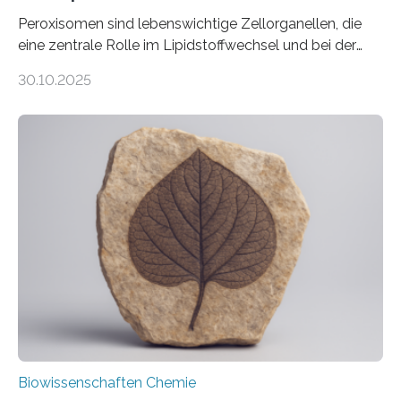
Peroxisomen sind lebenswichtige Zellorganellen, die
eine zentrale Rolle im Lipidstoffwechsel und bei der
Entgiftung von Zellen spielen. Damit sie ihre Aufgaben
30.10.2025
erfüllen können, müssen zahlreiche Enzyme präzise in
ihr Inneres transportiert werden. Ein Forschungsteam
der Ruhr-Universität Bochum um Prof. Dr. Ralf Erdmann
und Dr. Ismaila Francis Yusuf hat nun einen bislang
unbekannten Qualitätskontrollmechanismus des
peroxisomalen Proteintransports in der Bäckerhefe
Saccharomyces cerevisiae entdeckt, der für die
Funktionsfähigkeit der Organellen entscheidend ist. Die
Studie wurde am 28. Oktober 2025 in der
Fachzeitschrift…
Biowissenschaften Chemie