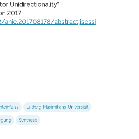
or Unidirectionality“
ion 2017
2/anie.201708178/abstract;jsessi
hteinfluss
Ludwig-Maximilians-Universität
egung
Synthese