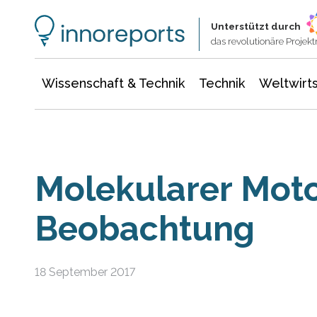
Wissenschaft & Technik
Informationstechnologie
Energie & Elektrotechnik
Unterstützt durch
das revolutionäre Proje
Wissenschaft & Technik
Technik
Weltwirts
Molekularer Moto
Beobachtung
18 September 2017