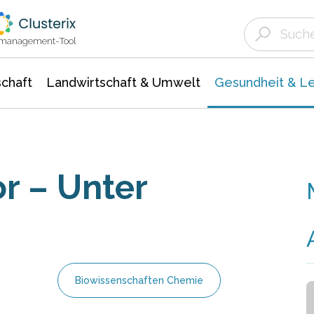
Landwirtschaft & Umwelt
Gesundheit &
Agrar- Forstwissenschaften
Biowissenschafte
Unternehmensmeldungen
Ökologie Umwelt- Naturschutz
ktmanagement-Tool
chaft
Landwirtschaft & Umwelt
Gesundheit & L
r – Unter
Biowissenschaften Chemie