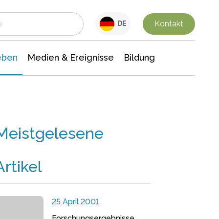
 Leben
Medien & Ereignisse
Interdisziplinäre Forschung
Veranstaltungsnachrichten
n Chemie
Gesellschaftswissenschaften
Kontakt
DE
eben
Medien & Ereignisse
Bildung
Meistgelesene
Artikel
25 April 2001
Forschungsergebnisse