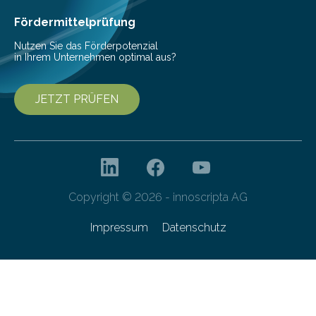
Ernährung zu sichern. Ohne sie besteht die weltweite
Gefahr erheblicher…
Fördermittelprüfung
Nutzen Sie das Förderpotenzial
in Ihrem Unternehmen optimal aus?
JETZT PRÜFEN
Copyright © 2026 - innoscripta AG
Impressum
Datenschutz