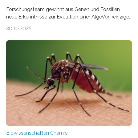
Forschungsteam gewinnt aus Genen und Fossilien
neue Erkenntnisse zur Evolution einer AlgeVon winzigen
Moosen über filigrane Farne bis zu riesigen Bäumen –
30.10.2025
Landpflanzen zählen zu den komplexesten
fotosynthetischen Organismen der Erde. Ihre
Geschichte beginnt jedoch eher unscheinbar: bei
Grünalgen, die vor Hunderten von Millionen Jahren
lebten. Unter den Vorfahren sticht eine Gruppe heraus,
die noch heute in der Natur vorkommt: die
Süßwasseralge Coleochaetophyceae. Einige Arten
dieser Gruppe bilden aus Zellfäden dichte Geflechte
mit scheibenförmiger Gestalt. Was auffällig ist: Die
nächsten…
Biowissenschaften Chemie