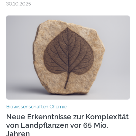
30.10.2025
erfüllen können, müssen zahlreiche Enzyme präzise in
ihr Inneres transportiert werden. Ein Forschungsteam
der Ruhr-Universität Bochum um Prof. Dr. Ralf Erdmann
und Dr. Ismaila Francis Yusuf hat nun einen bislang
unbekannten Qualitätskontrollmechanismus des
peroxisomalen Proteintransports in der Bäckerhefe
Saccharomyces cerevisiae entdeckt, der für die
Funktionsfähigkeit der Organellen entscheidend ist. Die
Studie wurde am 28. Oktober 2025 in der
Fachzeitschrift…
Biowissenschaften Chemie
Neue Erkenntnisse zur Komplexität
von Landpflanzen vor 65 Mio.
Jahren