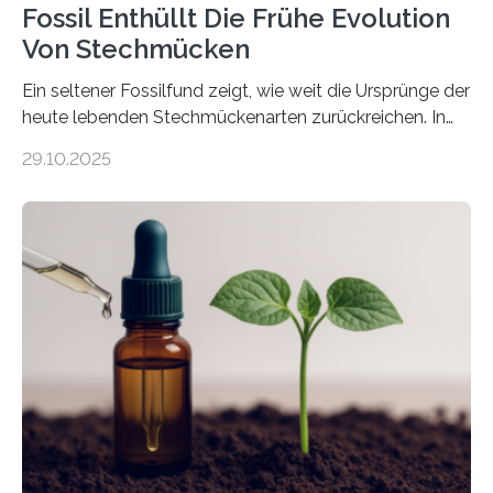
Fossil Enthüllt Die Frühe Evolution
Von Stechmücken
Ein seltener Fossilfund zeigt, wie weit die Ursprünge der
heute lebenden Stechmückenarten zurückreichen. In
99 Millionen Jahre altem Bernstein entdeckten LMU-
29.10.2025
Forschende die bisher älteste bekannte Stechmücken-
Larve. Das kreidezeitliche Fossil stammt aus der
Region Kachin in Myanmar und hat sich in
ausgezeichnetem Zustand erhalten. Es konnte als neue
Art einer neuen Gattung beschrieben werden und trägt
nun den Namen Cretosabethes primaevus. Dieser erste
fossile Nachweis einer Stechmückenlarve in Bernstein
stellt gleichzeitig den ersten Fossilfund einer
Mückenlarve aus dem Mesozoikum dar, denn…