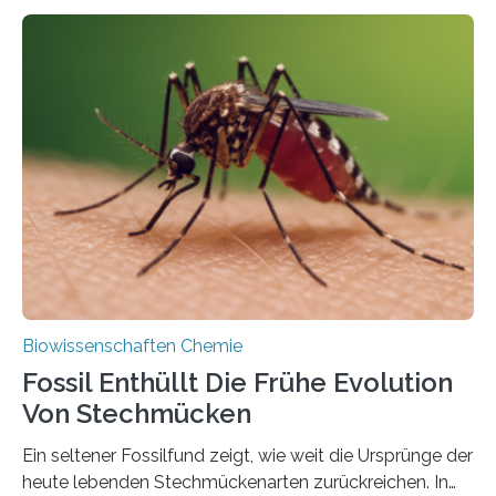
fotosynthetischen Organismen der Erde. Ihre
Geschichte beginnt jedoch eher unscheinbar: bei
Grünalgen, die vor Hunderten von Millionen Jahren
lebten. Unter den Vorfahren sticht eine Gruppe heraus,
die noch heute in der Natur vorkommt: die
Süßwasseralge Coleochaetophyceae. Einige Arten
dieser Gruppe bilden aus Zellfäden dichte Geflechte
mit scheibenförmiger Gestalt. Was auffällig ist: Die
nächsten…
Biowissenschaften Chemie
Fossil Enthüllt Die Frühe Evolution
Von Stechmücken
Ein seltener Fossilfund zeigt, wie weit die Ursprünge der
heute lebenden Stechmückenarten zurückreichen. In