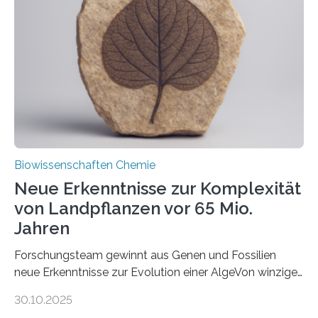
peroxisomalen Proteintransports in der Bäckerhefe
Saccharomyces cerevisiae entdeckt, der für die
Funktionsfähigkeit der Organellen entscheidend ist. Die
Studie wurde am 28. Oktober 2025 in der
Fachzeitschrift…
Biowissenschaften Chemie
Neue Erkenntnisse zur Komplexität
von Landpflanzen vor 65 Mio.
Jahren
Forschungsteam gewinnt aus Genen und Fossilien
neue Erkenntnisse zur Evolution einer AlgeVon winzigen
Moosen über filigrane Farne bis zu riesigen Bäumen –
30.10.2025
Landpflanzen zählen zu den komplexesten