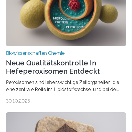
Biowissenschaften Chemie
Neue Qualitätskontrolle In
Hefeperoxisomen Entdeckt
Peroxisomen sind lebenswichtige Zellorganellen, die
eine zentrale Rolle im Lipidstoffwechsel und bei der
Entgiftung von Zellen spielen. Damit sie ihre Aufgaben
30.10.2025
erfüllen können, müssen zahlreiche Enzyme präzise in
ihr Inneres transportiert werden. Ein Forschungsteam
der Ruhr-Universität Bochum um Prof. Dr. Ralf Erdmann
und Dr. Ismaila Francis Yusuf hat nun einen bislang
unbekannten Qualitätskontrollmechanismus des