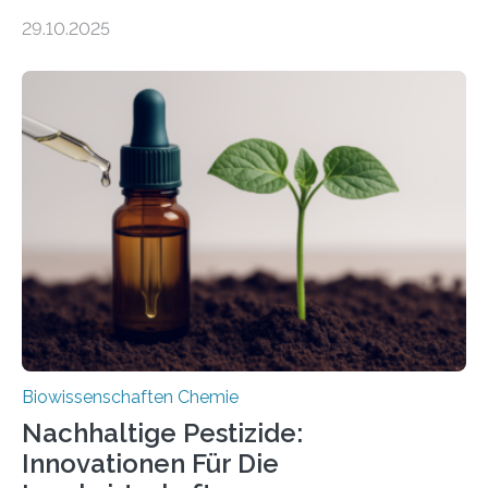
99 Millionen Jahre altem Bernstein entdeckten LMU-
29.10.2025
Forschende die bisher älteste bekannte Stechmücken-
Larve. Das kreidezeitliche Fossil stammt aus der
Region Kachin in Myanmar und hat sich in
ausgezeichnetem Zustand erhalten. Es konnte als neue
Art einer neuen Gattung beschrieben werden und trägt
nun den Namen Cretosabethes primaevus. Dieser erste
fossile Nachweis einer Stechmückenlarve in Bernstein
stellt gleichzeitig den ersten Fossilfund einer
Mückenlarve aus dem Mesozoikum dar, denn…
Biowissenschaften Chemie
Nachhaltige Pestizide:
Innovationen Für Die