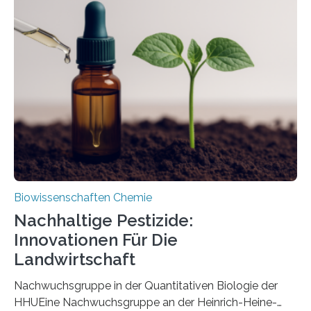
Region Kachin in Myanmar und hat sich in
ausgezeichnetem Zustand erhalten. Es konnte als neue
Art einer neuen Gattung beschrieben werden und trägt
nun den Namen Cretosabethes primaevus. Dieser erste
fossile Nachweis einer Stechmückenlarve in Bernstein
stellt gleichzeitig den ersten Fossilfund einer
Mückenlarve aus dem Mesozoikum dar, denn…
Biowissenschaften Chemie
Nachhaltige Pestizide:
Innovationen Für Die
Landwirtschaft
Nachwuchsgruppe in der Quantitativen Biologie der
HHUEine Nachwuchsgruppe an der Heinrich-Heine-