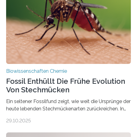
die noch heute in der Natur vorkommt: die
Süßwasseralge Coleochaetophyceae. Einige Arten
dieser Gruppe bilden aus Zellfäden dichte Geflechte
mit scheibenförmiger Gestalt. Was auffällig ist: Die
nächsten…
Biowissenschaften Chemie
Fossil Enthüllt Die Frühe Evolution
Von Stechmücken
Ein seltener Fossilfund zeigt, wie weit die Ursprünge der
heute lebenden Stechmückenarten zurückreichen. In
99 Millionen Jahre altem Bernstein entdeckten LMU-
29.10.2025
Forschende die bisher älteste bekannte Stechmücken-
Larve. Das kreidezeitliche Fossil stammt aus der