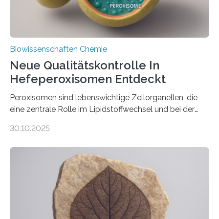
Biowissenschaften Chemie
Neue Qualitätskontrolle In
Hefeperoxisomen Entdeckt
Peroxisomen sind lebenswichtige Zellorganellen, die
eine zentrale Rolle im Lipidstoffwechsel und bei der
Entgiftung von Zellen spielen. Damit sie ihre Aufgaben
30.10.2025
erfüllen können, müssen zahlreiche Enzyme präzise in
ihr Inneres transportiert werden. Ein Forschungsteam
der Ruhr-Universität Bochum um Prof. Dr. Ralf Erdmann
und Dr. Ismaila Francis Yusuf hat nun einen bislang
unbekannten Qualitätskontrollmechanismus des
peroxisomalen Proteintransports in der Bäckerhefe
Saccharomyces cerevisiae entdeckt, der für die
Funktionsfähigkeit der Organellen entscheidend ist. Die