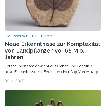
Studie wurde am 28. Oktober 2025 in der
Fachzeitschrift…
Biowissenschaften Chemie
Neue Erkenntnisse zur Komplexität
von Landpflanzen vor 65 Mio.
Jahren
Forschungsteam gewinnt aus Genen und Fossilien
neue Erkenntnisse zur Evolution einer AlgeVon winzigen
Moosen über filigrane Farne bis zu riesigen Bäumen –
30.10.2025
Landpflanzen zählen zu den komplexesten
fotosynthetischen Organismen der Erde. Ihre
Geschichte beginnt jedoch eher unscheinbar: bei
Grünalgen, die vor Hunderten von Millionen Jahren
lebten. Unter den Vorfahren sticht eine Gruppe heraus,