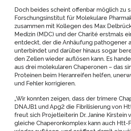
Doch beides scheint offenbar möglich zu s
Forschungsinstitut für Molekulare Pharmak
zusammen mit Kollegen des Max Delbrück
Medizin (MDC) und der Charité erstmals e
entdeckt, der die Anhäufung pathogener am
unterbindet und darüber hinaus sogar ber
den Zellen wieder auflösen kann. Es hande
aus drei molekularen Chaperonen – das sin
Proteinen beim Heranreifen helfen, uner
und Fehler korrigieren.
„Wir konnten zeigen, dass der trimere Ch
DNAJB1 und Apg2 die Fibrilisierung von Ht
freut sich Projetleiterin Dr. Janine Kirstei
gleiche Chaperonkomplex kann auch Htt-Fib