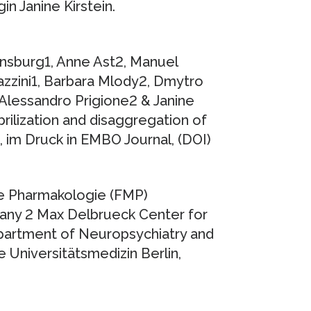
in Janine Kirstein.
Arnsburg1, Anne Ast2, Manuel
azzini1, Barbara Mlody2, Dmytro
, Alessandro Prigione2 & Janine
brilization and disaggregation of
, im Druck in EMBO Journal, (DOI)
re Pharmakologie (FMP)
many 2 Max Delbrueck Center for
partment of Neuropsychiatry and
e Universitätsmedizin Berlin,