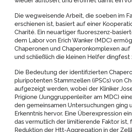
wieder auflösen, und eröffnet damit ein vö
Die wegweisende Arbeit, die soeben im 
erschienen ist, basiert auf einer Koopera
Charité. Ein neuartiger fluoreszenz-basiert
dem Labor von Erich Wanker (MDC) ermögli
Chaperonen und Chaperonkomplexen auf d
und schließlich die kleinen Helfer dingfes
Die Bedeutung der identifizierten Chaper
pluripotenten Stammzellen (iPSCs) von C
aufgezeigt werden, wobei der Kliniker Jose
Prigione (Junggruppenleiter am MDC) eine
den gemeinsamen Untersuchungen ging u
Erkenntnis hervor. Eine Überexpression ei
das vermutlich der limitierende Faktor ist, 
Reduktion der Htt-Aggregation in der Zellk