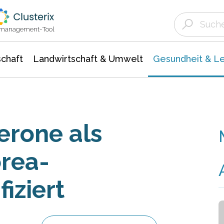
Landwirtschaft & Umwelt
Gesundheit &
Agrar- Forstwissenschaften
Biowissenschafte
Unternehmensmeldungen
Ökologie Umwelt- Naturschutz
ktmanagement-Tool
chaft
Landwirtschaft & Umwelt
Gesundheit & L
erone als
rea-
iziert