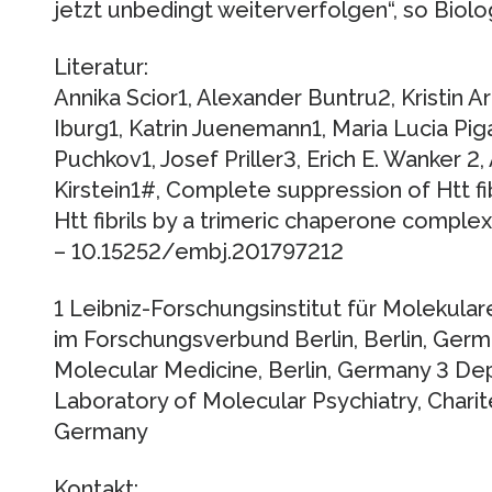
jetzt unbedingt weiterverfolgen“, so Biolog
Literatur:
Annika Scior1, Alexander Buntru2, Kristin 
Iburg1, Katrin Juenemann1, Maria Lucia Pig
Puchkov1, Josef Priller3, Erich E. Wanker 2
Kirstein1#, Complete suppression of Htt fi
Htt fibrils by a trimeric chaperone complex
– 10.15252/embj.201797212
1 Leibniz-Forschungsinstitut für Molekula
im Forschungsverbund Berlin, Berlin, Ger
Molecular Medicine, Berlin, Germany 3 De
Laboratory of Molecular Psychiatry, Charit
Germany
Kontakt: