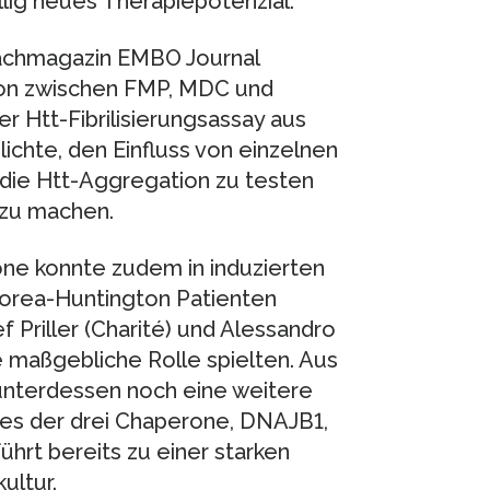
llig neues Therapiepotenzial.“
Fachmagazin EMBO Journal
tion zwischen FMP, MDC und
er Htt-Fibrilisierungsassay aus
chte, den Einfluss von einzelnen
ie Htt-Aggregation zu testen
t zu machen.
one konnte zudem in induzierten
horea-Huntington Patienten
f Priller (Charité) und Alessandro
 maßgebliche Rolle spielten. Aus
nterdessen noch eine weitere
nes der drei Chaperone, DNAJB1,
führt bereits zu einer starken
ultur.