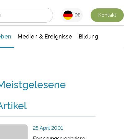
 Leben
Medien & Ereignisse
Interdisziplinäre Forschung
Veranstaltungsnachrichten
n Chemie
Gesellschaftswissenschaften
Kontakt
DE
eben
Medien & Ereignisse
Bildung
Meistgelesene
Artikel
25 April 2001
Forschungsergebnisse