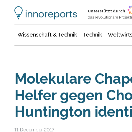
Wissenschaft & Technik
Informationstechnologie
Energie & Elektrotechnik
Unterstützt durch
das revolutionäre Proje
Wissenschaft & Technik
Technik
Weltwirts
Molekulare Chap
Helfer gegen Cho
Huntington identif
11 December 2017