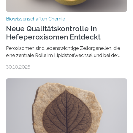
Biowissenschaften Chemie
Neue Qualitätskontrolle In
Hefeperoxisomen Entdeckt
Peroxisomen sind lebenswichtige Zellorganellen, die
eine zentrale Rolle im Lipidstoffwechsel und bei der
Entgiftung von Zellen spielen. Damit sie ihre Aufgaben
30.10.2025
erfüllen können, müssen zahlreiche Enzyme präzise in
ihr Inneres transportiert werden. Ein Forschungsteam
der Ruhr-Universität Bochum um Prof. Dr. Ralf Erdmann
und Dr. Ismaila Francis Yusuf hat nun einen bislang
unbekannten Qualitätskontrollmechanismus des
peroxisomalen Proteintransports in der Bäckerhefe
Saccharomyces cerevisiae entdeckt, der für die
Funktionsfähigkeit der Organellen entscheidend ist. Die
Studie wurde am 28. Oktober 2025 in der