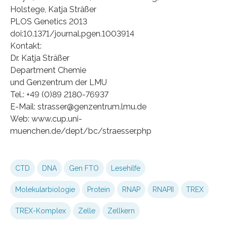
Holstege, Katja Sträßer
PLOS Genetics 2013
doi:10.1371/journal.pgen.1003914
Kontakt:
Dr. Katja Sträßer
Department Chemie
und Genzentrum der LMU
Tel.: +49 (0)89 2180-76937
E-Mail: strasser@genzentrum.lmu.de
Web: www.cup.uni-
muenchen.de/dept/bc/straesser.php
CTD
DNA
Gen FTO
Lesehilfe
Molekularbiologie
Protein
RNAP
RNAPII
TREX
TREX-Komplex
Zelle
Zellkern