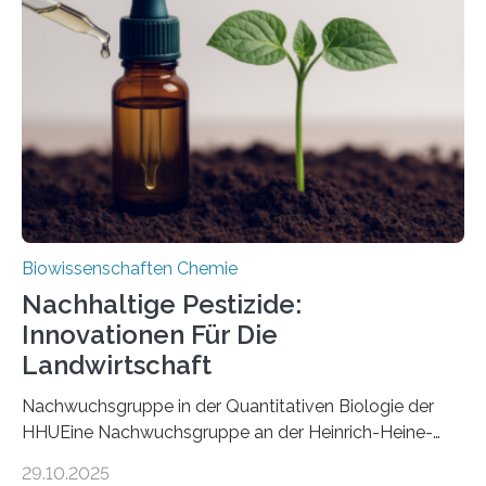
Art einer neuen Gattung beschrieben werden und trägt
nun den Namen Cretosabethes primaevus. Dieser erste
fossile Nachweis einer Stechmückenlarve in Bernstein
stellt gleichzeitig den ersten Fossilfund einer
Mückenlarve aus dem Mesozoikum dar, denn…
Biowissenschaften Chemie
Nachhaltige Pestizide:
Innovationen Für Die
Landwirtschaft
Nachwuchsgruppe in der Quantitativen Biologie der
HHUEine Nachwuchsgruppe an der Heinrich-Heine-
Universität Düsseldorf (HHU) wird in den kommenden
29.10.2025
fünf Jahren erforschen, wie Bakterien auf