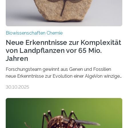
Fachzeitschrift…
Biowissenschaften Chemie
Neue Erkenntnisse zur Komplexität
von Landpflanzen vor 65 Mio.
Jahren
Forschungsteam gewinnt aus Genen und Fossilien
neue Erkenntnisse zur Evolution einer AlgeVon winzigen
Moosen über filigrane Farne bis zu riesigen Bäumen –
30.10.2025
Landpflanzen zählen zu den komplexesten
fotosynthetischen Organismen der Erde. Ihre
Geschichte beginnt jedoch eher unscheinbar: bei
Grünalgen, die vor Hunderten von Millionen Jahren
lebten. Unter den Vorfahren sticht eine Gruppe heraus,
die noch heute in der Natur vorkommt: die