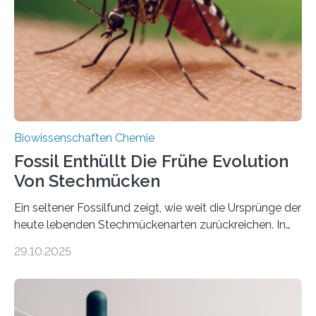
Süßwasseralge Coleochaetophyceae. Einige Arten
dieser Gruppe bilden aus Zellfäden dichte Geflechte
mit scheibenförmiger Gestalt. Was auffällig ist: Die
nächsten…
Biowissenschaften Chemie
Fossil Enthüllt Die Frühe Evolution
Von Stechmücken
Ein seltener Fossilfund zeigt, wie weit die Ursprünge der
heute lebenden Stechmückenarten zurückreichen. In
99 Millionen Jahre altem Bernstein entdeckten LMU-
29.10.2025
Forschende die bisher älteste bekannte Stechmücken-
Larve. Das kreidezeitliche Fossil stammt aus der
Region Kachin in Myanmar und hat sich in
ausgezeichnetem Zustand erhalten. Es konnte als neue