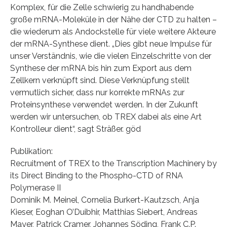
Komplex, für die Zelle schwierig zu handhabende
große mRNA-Moleküle in der Nähe der CTD zu halten –
die wiederum als Andockstelle für viele weitere Akteure
der mRNA-Synthese dient. „Dies gibt neue Impulse für
unser Verständnis, wie die vielen Einzelschritte von der
Synthese der mRNA bis hin zum Export aus dem
Zellkern verknüpft sind. Diese Verknüpfung stellt
vermutlich sicher, dass nur korrekte mRNAs zur
Proteinsynthese verwendet werden. In der Zukunft
werden wir untersuchen, ob TREX dabei als eine Art
Kontrolleur dient“, sagt Sträßer. göd
Publikation:
Recruitment of TREX to the Transcription Machinery by
its Direct Binding to the Phospho-CTD of RNA
Polymerase II
Dominik M. Meinel, Cornelia Burkert-Kautzsch, Anja
Kieser, Eoghan O’Duibhir, Matthias Siebert, Andreas
Mayer, Patrick Cramer, Johannes Söding, Frank C.P.