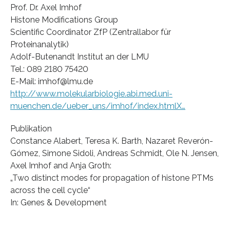
Prof. Dr. Axel Imhof
Histone Modifications Group
Scientific Coordinator ZfP (Zentrallabor für
Proteinanalytik)
Adolf-Butenandt Institut an der LMU
Tel.: 089 2180 75420
E-Mail: imhof@lmu.de
http://www.molekularbiologie.abi.med.uni-
muenchen.de/ueber_uns/imhof/index.htmlX…
Publikation
Constance Alabert, Teresa K. Barth, Nazaret Reverón-
Gómez, Simone Sidoli, Andreas Schmidt, Ole N. Jensen,
Axel Imhof and Anja Groth:
„Two distinct modes for propagation of histone PTMs
across the cell cycle“
In: Genes & Development