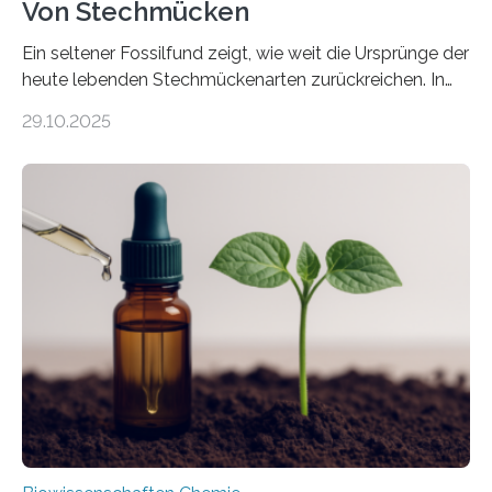
Von Stechmücken
Ein seltener Fossilfund zeigt, wie weit die Ursprünge der
heute lebenden Stechmückenarten zurückreichen. In
99 Millionen Jahre altem Bernstein entdeckten LMU-
29.10.2025
Forschende die bisher älteste bekannte Stechmücken-
Larve. Das kreidezeitliche Fossil stammt aus der
Region Kachin in Myanmar und hat sich in
ausgezeichnetem Zustand erhalten. Es konnte als neue
Art einer neuen Gattung beschrieben werden und trägt
nun den Namen Cretosabethes primaevus. Dieser erste
fossile Nachweis einer Stechmückenlarve in Bernstein
stellt gleichzeitig den ersten Fossilfund einer
Mückenlarve aus dem Mesozoikum dar, denn…