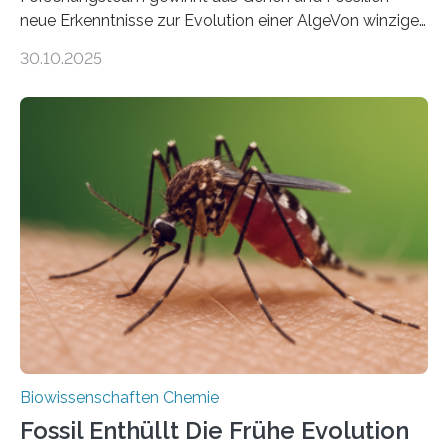
neue Erkenntnisse zur Evolution einer AlgeVon winzigen
Moosen über filigrane Farne bis zu riesigen Bäumen –
30.10.2025
Landpflanzen zählen zu den komplexesten
fotosynthetischen Organismen der Erde. Ihre
Geschichte beginnt jedoch eher unscheinbar: bei
Grünalgen, die vor Hunderten von Millionen Jahren
lebten. Unter den Vorfahren sticht eine Gruppe heraus,
die noch heute in der Natur vorkommt: die
Süßwasseralge Coleochaetophyceae. Einige Arten
dieser Gruppe bilden aus Zellfäden dichte Geflechte
mit scheibenförmiger Gestalt. Was auffällig ist: Die
nächsten…
Biowissenschaften Chemie
Fossil Enthüllt Die Frühe Evolution