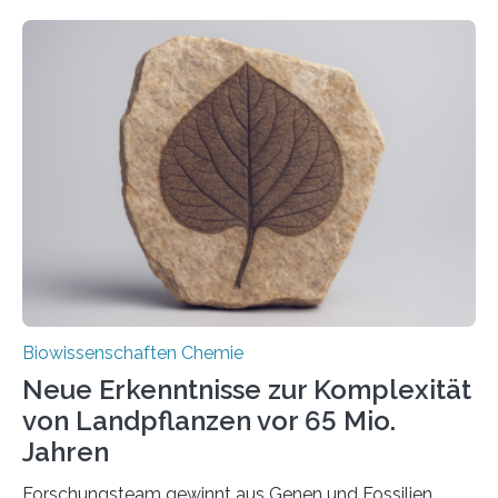
ihr Inneres transportiert werden. Ein Forschungsteam
der Ruhr-Universität Bochum um Prof. Dr. Ralf Erdmann
und Dr. Ismaila Francis Yusuf hat nun einen bislang
unbekannten Qualitätskontrollmechanismus des
peroxisomalen Proteintransports in der Bäckerhefe
Saccharomyces cerevisiae entdeckt, der für die
Funktionsfähigkeit der Organellen entscheidend ist. Die
Studie wurde am 28. Oktober 2025 in der
Fachzeitschrift…
Biowissenschaften Chemie
Neue Erkenntnisse zur Komplexität
von Landpflanzen vor 65 Mio.
Jahren
Forschungsteam gewinnt aus Genen und Fossilien