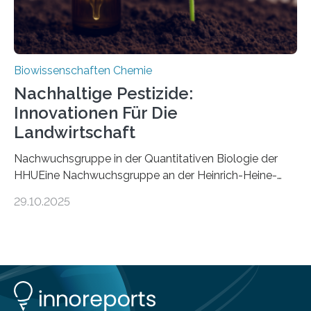
Biowissenschaften Chemie
Nachhaltige Pestizide:
Innovationen Für Die
Landwirtschaft
Nachwuchsgruppe in der Quantitativen Biologie der
HHUEine Nachwuchsgruppe an der Heinrich-Heine-
Universität Düsseldorf (HHU) wird in den kommenden
29.10.2025
fünf Jahren erforschen, wie Bakterien auf
biotechnologischem Weg ein ökologisch verträgliches
Pestizid erzeugen können. Der Wirkstoff stammt dabei
ursprünglich aus einer Pflanze, der Dalmatinischen
Insektenblume. Das Bundesministerium für Forschung,
Technologie und Raumfahrt (BMFTR) fördert das
Projekt im Rahmen der Nationalen