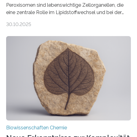
Peroxisomen sind lebenswichtige Zellorganellen, die
eine zentrale Rolle im Lipidstoffwechsel und bei der
Entgiftung von Zellen spielen. Damit sie ihre Aufgaben
30.10.2025
erfüllen können, müssen zahlreiche Enzyme präzise in
ihr Inneres transportiert werden. Ein Forschungsteam
der Ruhr-Universität Bochum um Prof. Dr. Ralf Erdmann
und Dr. Ismaila Francis Yusuf hat nun einen bislang
unbekannten Qualitätskontrollmechanismus des
peroxisomalen Proteintransports in der Bäckerhefe
Saccharomyces cerevisiae entdeckt, der für die
Funktionsfähigkeit der Organellen entscheidend ist. Die
Studie wurde am 28. Oktober 2025 in der
Fachzeitschrift…
Biowissenschaften Chemie