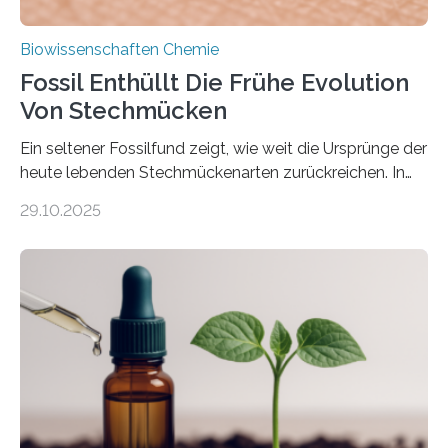
Biowissenschaften Chemie
Fossil Enthüllt Die Frühe Evolution
Von Stechmücken
Ein seltener Fossilfund zeigt, wie weit die Ursprünge der
heute lebenden Stechmückenarten zurückreichen. In
99 Millionen Jahre altem Bernstein entdeckten LMU-
29.10.2025
Forschende die bisher älteste bekannte Stechmücken-
Larve. Das kreidezeitliche Fossil stammt aus der
Region Kachin in Myanmar und hat sich in
ausgezeichnetem Zustand erhalten. Es konnte als neue
Art einer neuen Gattung beschrieben werden und trägt
nun den Namen Cretosabethes primaevus. Dieser erste
fossile Nachweis einer Stechmückenlarve in Bernstein
stellt gleichzeitig den ersten Fossilfund einer
Mückenlarve aus dem Mesozoikum dar, denn…