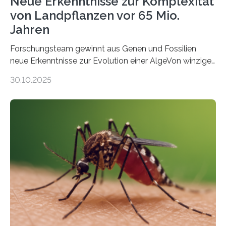
Neue Erkenntnisse zur Komplexität
von Landpflanzen vor 65 Mio.
Jahren
Forschungsteam gewinnt aus Genen und Fossilien
neue Erkenntnisse zur Evolution einer AlgeVon winzigen
Moosen über filigrane Farne bis zu riesigen Bäumen –
30.10.2025
Landpflanzen zählen zu den komplexesten
fotosynthetischen Organismen der Erde. Ihre
Geschichte beginnt jedoch eher unscheinbar: bei
Grünalgen, die vor Hunderten von Millionen Jahren
lebten. Unter den Vorfahren sticht eine Gruppe heraus,
die noch heute in der Natur vorkommt: die
Süßwasseralge Coleochaetophyceae. Einige Arten
dieser Gruppe bilden aus Zellfäden dichte Geflechte
mit scheibenförmiger Gestalt. Was auffällig ist: Die
nächsten…