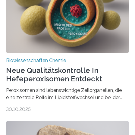
Biowissenschaften Chemie
Neue Qualitätskontrolle In
Hefeperoxisomen Entdeckt
Peroxisomen sind lebenswichtige Zellorganellen, die
eine zentrale Rolle im Lipidstoffwechsel und bei der
Entgiftung von Zellen spielen. Damit sie ihre Aufgaben
30.10.2025
erfüllen können, müssen zahlreiche Enzyme präzise in
ihr Inneres transportiert werden. Ein Forschungsteam
der Ruhr-Universität Bochum um Prof. Dr. Ralf Erdmann
und Dr. Ismaila Francis Yusuf hat nun einen bislang