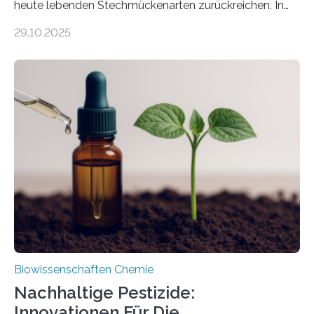
heute lebenden Stechmückenarten zurückreichen. In
99 Millionen Jahre altem Bernstein entdeckten LMU-
29.10.2025
Forschende die bisher älteste bekannte Stechmücken-
Larve. Das kreidezeitliche Fossil stammt aus der
Region Kachin in Myanmar und hat sich in
ausgezeichnetem Zustand erhalten. Es konnte als neue
Art einer neuen Gattung beschrieben werden und trägt
nun den Namen Cretosabethes primaevus. Dieser erste
fossile Nachweis einer Stechmückenlarve in Bernstein
stellt gleichzeitig den ersten Fossilfund einer
Mückenlarve aus dem Mesozoikum dar, denn…
Biowissenschaften Chemie
Nachhaltige Pestizide:
Innovationen Für Die