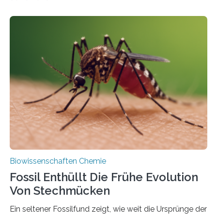
Landpflanzen zählen zu den komplexesten
fotosynthetischen Organismen der Erde. Ihre
Geschichte beginnt jedoch eher unscheinbar: bei
Grünalgen, die vor Hunderten von Millionen Jahren
lebten. Unter den Vorfahren sticht eine Gruppe heraus,
die noch heute in der Natur vorkommt: die
Süßwasseralge Coleochaetophyceae. Einige Arten
dieser Gruppe bilden aus Zellfäden dichte Geflechte
mit scheibenförmiger Gestalt. Was auffällig ist: Die
nächsten…
Biowissenschaften Chemie
Fossil Enthüllt Die Frühe Evolution
Von Stechmücken
Ein seltener Fossilfund zeigt, wie weit die Ursprünge der