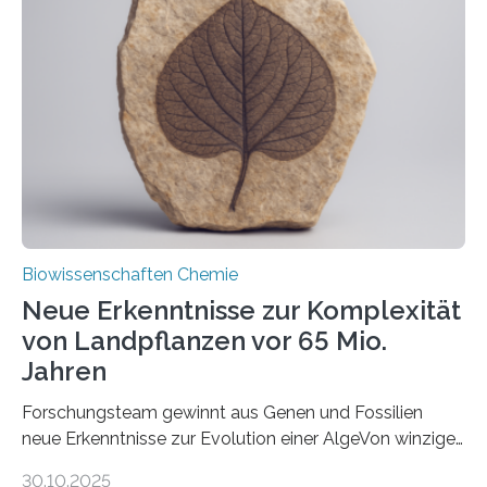
unbekannten Qualitätskontrollmechanismus des
peroxisomalen Proteintransports in der Bäckerhefe
Saccharomyces cerevisiae entdeckt, der für die
Funktionsfähigkeit der Organellen entscheidend ist. Die
Studie wurde am 28. Oktober 2025 in der
Fachzeitschrift…
Biowissenschaften Chemie
Neue Erkenntnisse zur Komplexität
von Landpflanzen vor 65 Mio.
Jahren
Forschungsteam gewinnt aus Genen und Fossilien
neue Erkenntnisse zur Evolution einer AlgeVon winzigen
Moosen über filigrane Farne bis zu riesigen Bäumen –
30.10.2025