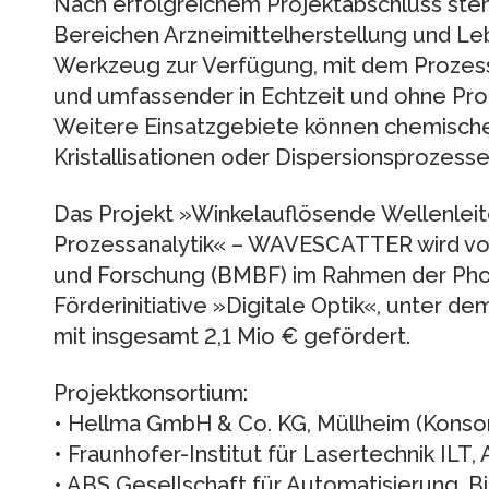
Nach erfolgreichem Projektabschluss steht
Bereichen Arzneimittelherstellung und Le
Werkzeug zur Verfügung, mit dem Prozessp
und umfassender in Echtzeit und ohne Pr
Weitere Einsatzgebiete können chemische
Kristallisationen oder Dispersionsprozesse
Das Projekt »Winkelauflösende Wellenleiter
Prozessanalytik« – WAVESCATTER wird vo
und Forschung (BMBF) im Rahmen der Pho
Förderinitiative »Digitale Optik«, unter 
mit insgesamt 2,1 Mio € gefördert.
Projektkonsortium:
• Hellma GmbH & Co. KG, Müllheim (Konsort
• Fraunhofer-Institut für Lasertechnik ILT,
• ABS Gesellschaft für Automatisierung, B