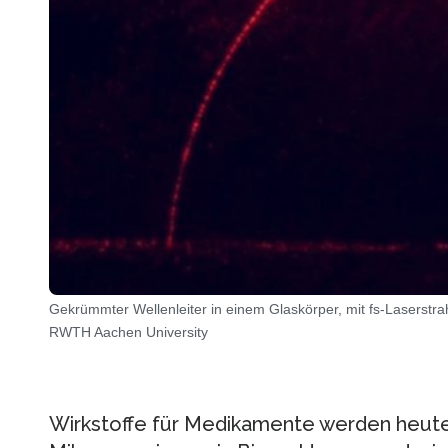
Gekrümmter Wellenleiter in einem Glaskörper, mit fs-Laserstrahl
RWTH Aachen University
Wirkstoffe für Medikamente werden heute 