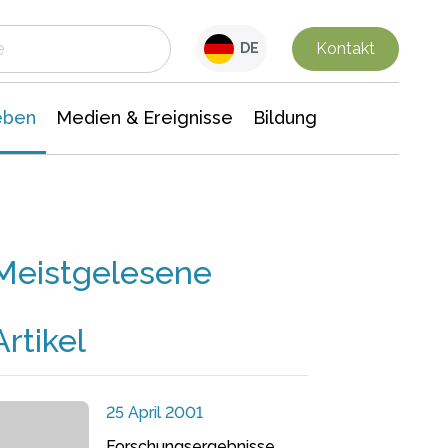
 Leben
Medien & Ereignisse
Interdisziplinäre Forschung
Veranstaltungsnachrichten
n Chemie
Gesellschaftswissenschaften
Kontakt
DE
eben
Medien & Ereignisse
Bildung
Meistgelesene
Artikel
25 April 2001
Forschungsergebnisse