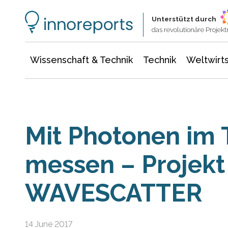
Wissenschaft & Technik
Informationstechnologie
Energie & Elektrotechnik
Unterstützt durch
das revolutionäre Proje
Wissenschaft & Technik
Technik
Weltwirts
Mit Photonen im 
messen – Projekt
WAVESCATTER
14 June 2017