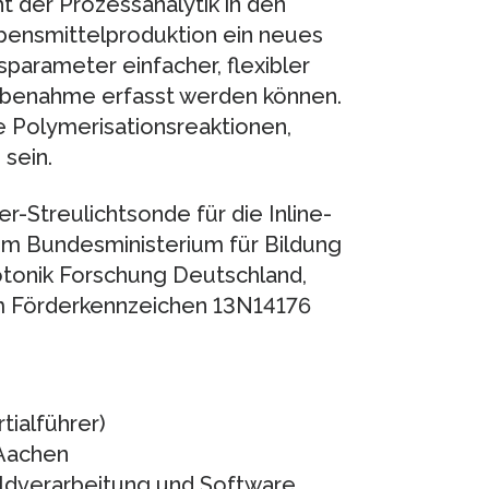
 der Prozessanalytik in den
bensmittelproduktion ein neues
arameter einfacher, flexibler
obenahme erfasst werden können.
 Polymerisationsreaktionen,
 sein.
-Streulichtsonde für die Inline-
m Bundesministerium für Bildung
tonik Forschung Deutschland,
dem Förderkennzeichen 13N14176
ialführer)
 Aachen
ildverarbeitung und Software