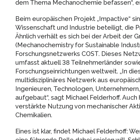
dem Thema Mechanochemie befassen“, erlä
Beim europäischen Projekt „Impactive“ si
Wissenschaft und Industrie beteiligt, die 
Ähnlich verhält es sich bei der Arbeit de
(Mechanochemistry for Sustainable Industr
Forschungsnetzwerks COST. Dieses Netzwer
umfasst aktuell 38 Teilnehmerländer sowi
Forschungseinrichtungen weltweit. „In dies
multidisziplinäres Netzwerk aus europäisc
Ingenieuren, Technologen, Unternehmern, 
aufgebaut“, sagt Michael Felderhoff. Auch hi
verstärkte Nutzung von mechanischer Akti
Chemikalien.
Eines ist klar, findet Michael Felderhoff: 
eine führende Rolle dabei spielen will, Sc