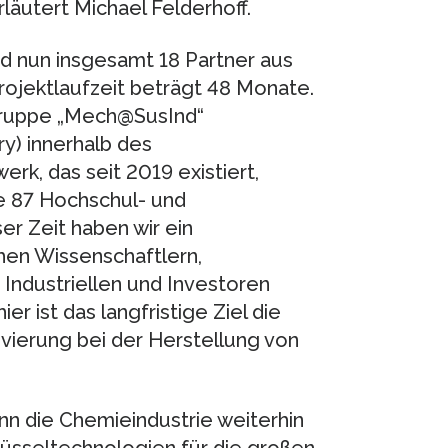
utert Michael Felderhoff.
nd nun insgesamt 18 Partner aus
Projektlaufzeit beträgt 48 Monate.
r Gruppe „Mech@SusInd“
y) innerhalb des
k, das seit 2019 existiert,
e 87 Hochschul- und
er Zeit haben wir ein
hen Wissenschaftlern,
Industriellen und Investoren
er ist das langfristige Ziel die
vierung bei der Herstellung von
Wenn die Chemieindustrie weiterhin
hlüsseltechnologien für die großen