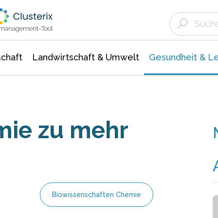
Landwirtschaft & Umwelt
Gesundheit &
Agrar- Forstwissenschaften
Biowissenschafte
Unternehmensmeldungen
Ökologie Umwelt- Naturschutz
ktmanagement-Tool
chaft
Landwirtschaft & Umwelt
Gesundheit & L
ie zu mehr
Biowissenschaften Chemie