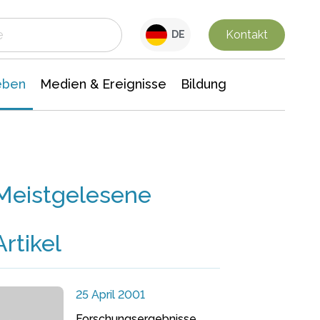
 Leben
Medien & Ereignisse
Interdisziplinäre Forschung
Veranstaltungsnachrichten
n Chemie
Gesellschaftswissenschaften
Kontakt
DE
eben
Medien & Ereignisse
Bildung
Meistgelesene
Artikel
25 April 2001
Forschungsergebnisse