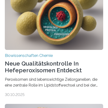
Biowissenschaften Chemie
Neue Qualitätskontrolle In
Hefeperoxisomen Entdeckt
Peroxisomen sind lebenswichtige Zellorganellen, die
eine zentrale Rolle im Lipidstoffwechsel und bei der
Entgiftung von Zellen spielen. Damit sie ihre Aufgaben
30.10.2025
erfüllen können, müssen zahlreiche Enzyme präzise in
ihr Inneres transportiert werden. Ein Forschungsteam