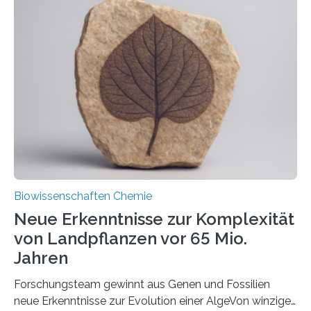
der Ruhr-Universität Bochum um Prof. Dr. Ralf Erdmann
und Dr. Ismaila Francis Yusuf hat nun einen bislang
unbekannten Qualitätskontrollmechanismus des
peroxisomalen Proteintransports in der Bäckerhefe
Saccharomyces cerevisiae entdeckt, der für die
Funktionsfähigkeit der Organellen entscheidend ist. Die
Studie wurde am 28. Oktober 2025 in der
Fachzeitschrift…
Biowissenschaften Chemie
Neue Erkenntnisse zur Komplexität
von Landpflanzen vor 65 Mio.
Jahren
Forschungsteam gewinnt aus Genen und Fossilien
neue Erkenntnisse zur Evolution einer AlgeVon winzigen