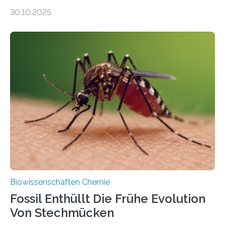
Moosen über filigrane Farne bis zu riesigen Bäumen –
30.10.2025
Landpflanzen zählen zu den komplexesten
fotosynthetischen Organismen der Erde. Ihre
Geschichte beginnt jedoch eher unscheinbar: bei
Grünalgen, die vor Hunderten von Millionen Jahren
lebten. Unter den Vorfahren sticht eine Gruppe heraus,
die noch heute in der Natur vorkommt: die
Süßwasseralge Coleochaetophyceae. Einige Arten
dieser Gruppe bilden aus Zellfäden dichte Geflechte
mit scheibenförmiger Gestalt. Was auffällig ist: Die
nächsten…
Biowissenschaften Chemie
Fossil Enthüllt Die Frühe Evolution
Von Stechmücken