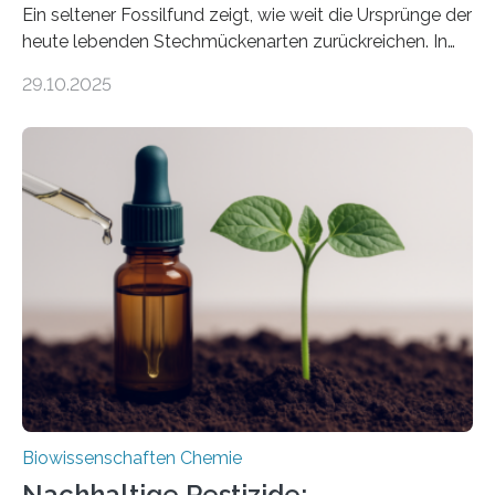
Ein seltener Fossilfund zeigt, wie weit die Ursprünge der
heute lebenden Stechmückenarten zurückreichen. In
99 Millionen Jahre altem Bernstein entdeckten LMU-
29.10.2025
Forschende die bisher älteste bekannte Stechmücken-
Larve. Das kreidezeitliche Fossil stammt aus der
Region Kachin in Myanmar und hat sich in
ausgezeichnetem Zustand erhalten. Es konnte als neue
Art einer neuen Gattung beschrieben werden und trägt
nun den Namen Cretosabethes primaevus. Dieser erste
fossile Nachweis einer Stechmückenlarve in Bernstein
stellt gleichzeitig den ersten Fossilfund einer
Mückenlarve aus dem Mesozoikum dar, denn…
Biowissenschaften Chemie
Nachhaltige Pestizide: