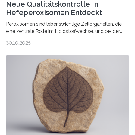
Neue Qualitätskontrolle In
Hefeperoxisomen Entdeckt
Peroxisomen sind lebenswichtige Zellorganellen, die
eine zentrale Rolle im Lipidstoffwechsel und bei der
Entgiftung von Zellen spielen. Damit sie ihre Aufgaben
30.10.2025
erfüllen können, müssen zahlreiche Enzyme präzise in
ihr Inneres transportiert werden. Ein Forschungsteam
der Ruhr-Universität Bochum um Prof. Dr. Ralf Erdmann
und Dr. Ismaila Francis Yusuf hat nun einen bislang
unbekannten Qualitätskontrollmechanismus des
peroxisomalen Proteintransports in der Bäckerhefe
Saccharomyces cerevisiae entdeckt, der für die
Funktionsfähigkeit der Organellen entscheidend ist. Die
Studie wurde am 28. Oktober 2025 in der
Fachzeitschrift…