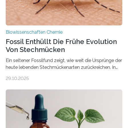
Biowissenschaften Chemie
Fossil Enthüllt Die Frühe Evolution
Von Stechmücken
Ein seltener Fossilfund zeigt, wie weit die Ursprünge der
heute lebenden Stechmückenarten zurückreichen. In
99 Millionen Jahre altem Bernstein entdeckten LMU-
29.10.2025
Forschende die bisher älteste bekannte Stechmücken-
Larve. Das kreidezeitliche Fossil stammt aus der
Region Kachin in Myanmar und hat sich in
ausgezeichnetem Zustand erhalten. Es konnte als neue
Art einer neuen Gattung beschrieben werden und trägt
nun den Namen Cretosabethes primaevus. Dieser erste
fossile Nachweis einer Stechmückenlarve in Bernstein