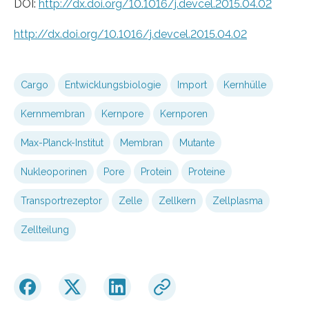
DOI:
http://dx.doi.org/10.1016/j.devcel.2015.04.02
http://dx.doi.org/10.1016/j.devcel.2015.04.02
Cargo
Entwicklungsbiologie
Import
Kernhülle
Kernmembran
Kernpore
Kernporen
Max-Planck-Institut
Membran
Mutante
Nukleoporinen
Pore
Protein
Proteine
Transportrezeptor
Zelle
Zellkern
Zellplasma
Zellteilung