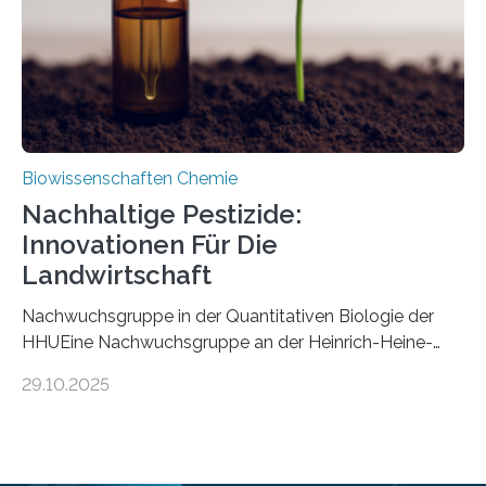
stellt gleichzeitig den ersten Fossilfund einer
Mückenlarve aus dem Mesozoikum dar, denn…
Biowissenschaften Chemie
Nachhaltige Pestizide:
Innovationen Für Die
Landwirtschaft
Nachwuchsgruppe in der Quantitativen Biologie der
HHUEine Nachwuchsgruppe an der Heinrich-Heine-
Universität Düsseldorf (HHU) wird in den kommenden
29.10.2025
fünf Jahren erforschen, wie Bakterien auf
biotechnologischem Weg ein ökologisch verträgliches
Pestizid erzeugen können. Der Wirkstoff stammt dabei
ursprünglich aus einer Pflanze, der Dalmatinischen