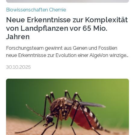
Biowissenschaften Chemie
Neue Erkenntnisse zur Komplexität
von Landpflanzen vor 65 Mio.
Jahren
Forschungsteam gewinnt aus Genen und Fossilien
neue Erkenntnisse zur Evolution einer AlgeVon winzigen
Moosen über filigrane Farne bis zu riesigen Bäumen –
30.10.2025
Landpflanzen zählen zu den komplexesten
fotosynthetischen Organismen der Erde. Ihre
Geschichte beginnt jedoch eher unscheinbar: bei
Grünalgen, die vor Hunderten von Millionen Jahren
lebten. Unter den Vorfahren sticht eine Gruppe heraus,
die noch heute in der Natur vorkommt: die
Süßwasseralge Coleochaetophyceae. Einige Arten
dieser Gruppe bilden aus Zellfäden dichte Geflechte
mit scheibenförmiger Gestalt. Was auffällig ist: Die
nächsten…