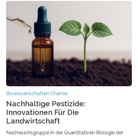
Region Kachin in Myanmar und hat sich in
ausgezeichnetem Zustand erhalten. Es konnte als neue
Art einer neuen Gattung beschrieben werden und trägt
nun den Namen Cretosabethes primaevus. Dieser erste
fossile Nachweis einer Stechmückenlarve in Bernstein
stellt gleichzeitig den ersten Fossilfund einer
Mückenlarve aus dem Mesozoikum dar, denn…
Biowissenschaften Chemie
Nachhaltige Pestizide:
Innovationen Für Die
Landwirtschaft
Nachwuchsgruppe in der Quantitativen Biologie der