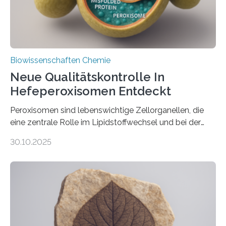
Biowissenschaften Chemie
Neue Qualitätskontrolle In
Hefeperoxisomen Entdeckt
Peroxisomen sind lebenswichtige Zellorganellen, die
eine zentrale Rolle im Lipidstoffwechsel und bei der
Entgiftung von Zellen spielen. Damit sie ihre Aufgaben
30.10.2025
erfüllen können, müssen zahlreiche Enzyme präzise in
ihr Inneres transportiert werden. Ein Forschungsteam
der Ruhr-Universität Bochum um Prof. Dr. Ralf Erdmann
und Dr. Ismaila Francis Yusuf hat nun einen bislang
unbekannten Qualitätskontrollmechanismus des
peroxisomalen Proteintransports in der Bäckerhefe
Saccharomyces cerevisiae entdeckt, der für die