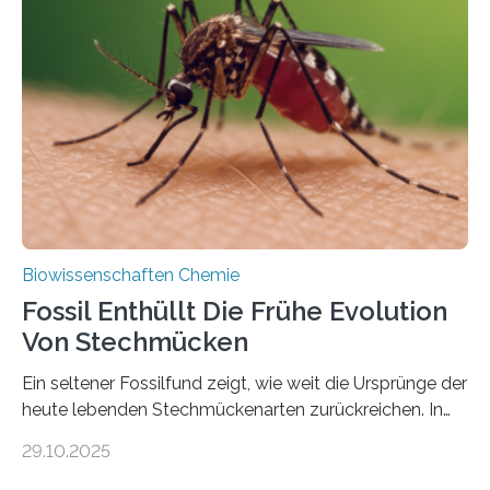
lebten. Unter den Vorfahren sticht eine Gruppe heraus,
die noch heute in der Natur vorkommt: die
Süßwasseralge Coleochaetophyceae. Einige Arten
dieser Gruppe bilden aus Zellfäden dichte Geflechte
mit scheibenförmiger Gestalt. Was auffällig ist: Die
nächsten…
Biowissenschaften Chemie
Fossil Enthüllt Die Frühe Evolution
Von Stechmücken
Ein seltener Fossilfund zeigt, wie weit die Ursprünge der
heute lebenden Stechmückenarten zurückreichen. In
99 Millionen Jahre altem Bernstein entdeckten LMU-
29.10.2025
Forschende die bisher älteste bekannte Stechmücken-
Larve. Das kreidezeitliche Fossil stammt aus der