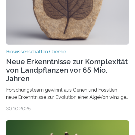
Funktionsfähigkeit der Organellen entscheidend ist. Die
Studie wurde am 28. Oktober 2025 in der
Fachzeitschrift…
Biowissenschaften Chemie
Neue Erkenntnisse zur Komplexität
von Landpflanzen vor 65 Mio.
Jahren
Forschungsteam gewinnt aus Genen und Fossilien
neue Erkenntnisse zur Evolution einer AlgeVon winzigen
Moosen über filigrane Farne bis zu riesigen Bäumen –
30.10.2025
Landpflanzen zählen zu den komplexesten
fotosynthetischen Organismen der Erde. Ihre
Geschichte beginnt jedoch eher unscheinbar: bei
Grünalgen, die vor Hunderten von Millionen Jahren