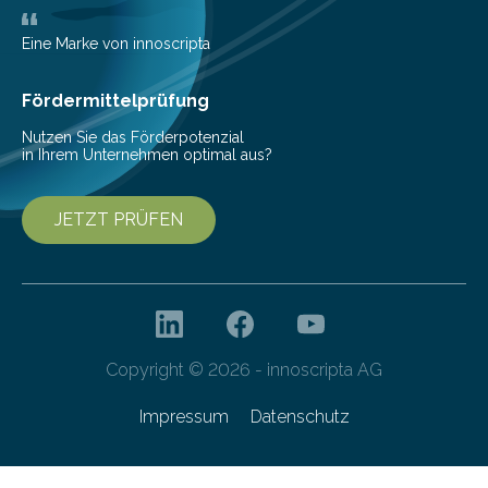
Bioökonomiestrategie mit rund 2,7 Millionen Euro.
Pestizide sind äußerst wichtig, um die globale
Eine Marke von innoscripta
Ernährung zu sichern. Ohne sie besteht die weltweite
Gefahr erheblicher…
Fördermittelprüfung
Nutzen Sie das Förderpotenzial
in Ihrem Unternehmen optimal aus?
JETZT PRÜFEN
Copyright © 2026 - innoscripta AG
Impressum
Datenschutz