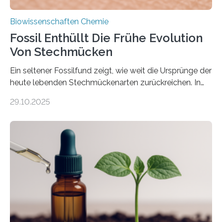
Biowissenschaften Chemie
Fossil Enthüllt Die Frühe Evolution
Von Stechmücken
Ein seltener Fossilfund zeigt, wie weit die Ursprünge der
heute lebenden Stechmückenarten zurückreichen. In
99 Millionen Jahre altem Bernstein entdeckten LMU-
29.10.2025
Forschende die bisher älteste bekannte Stechmücken-
Larve. Das kreidezeitliche Fossil stammt aus der
Region Kachin in Myanmar und hat sich in
ausgezeichnetem Zustand erhalten. Es konnte als neue
Art einer neuen Gattung beschrieben werden und trägt
nun den Namen Cretosabethes primaevus. Dieser erste
fossile Nachweis einer Stechmückenlarve in Bernstein
stellt gleichzeitig den ersten Fossilfund einer
Mückenlarve aus dem Mesozoikum dar, denn…