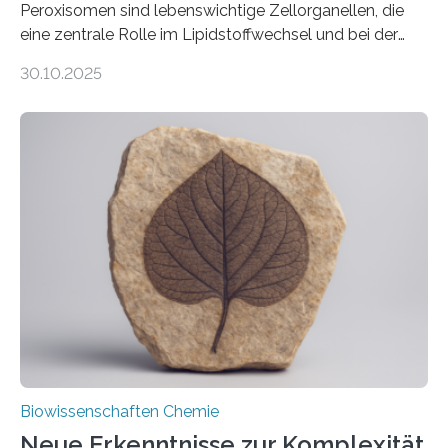
Peroxisomen sind lebenswichtige Zellorganellen, die
eine zentrale Rolle im Lipidstoffwechsel und bei der
Entgiftung von Zellen spielen. Damit sie ihre Aufgaben
30.10.2025
erfüllen können, müssen zahlreiche Enzyme präzise in
ihr Inneres transportiert werden. Ein Forschungsteam
der Ruhr-Universität Bochum um Prof. Dr. Ralf Erdmann
und Dr. Ismaila Francis Yusuf hat nun einen bislang
unbekannten Qualitätskontrollmechanismus des
peroxisomalen Proteintransports in der Bäckerhefe
Saccharomyces cerevisiae entdeckt, der für die
Funktionsfähigkeit der Organellen entscheidend ist. Die
Studie wurde am 28. Oktober 2025 in der
Fachzeitschrift…
Biowissenschaften Chemie
Neue Erkenntnisse zur Komplexität