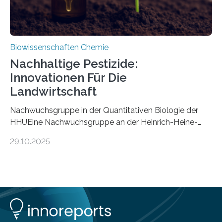
Biowissenschaften Chemie
Nachhaltige Pestizide:
Innovationen Für Die
Landwirtschaft
Nachwuchsgruppe in der Quantitativen Biologie der
HHUEine Nachwuchsgruppe an der Heinrich-Heine-
Universität Düsseldorf (HHU) wird in den kommenden
29.10.2025
fünf Jahren erforschen, wie Bakterien auf
biotechnologischem Weg ein ökologisch verträgliches
Pestizid erzeugen können. Der Wirkstoff stammt dabei
ursprünglich aus einer Pflanze, der Dalmatinischen
Insektenblume. Das Bundesministerium für Forschung,
Technologie und Raumfahrt (BMFTR) fördert das
Projekt im Rahmen der Nationalen