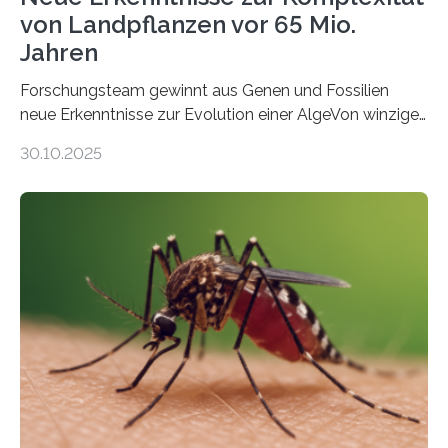
von Landpflanzen vor 65 Mio.
Jahren
Forschungsteam gewinnt aus Genen und Fossilien
neue Erkenntnisse zur Evolution einer AlgeVon winzigen
Moosen über filigrane Farne bis zu riesigen Bäumen –
30.10.2025
Landpflanzen zählen zu den komplexesten
fotosynthetischen Organismen der Erde. Ihre
Geschichte beginnt jedoch eher unscheinbar: bei
Grünalgen, die vor Hunderten von Millionen Jahren
lebten. Unter den Vorfahren sticht eine Gruppe heraus,
die noch heute in der Natur vorkommt: die
Süßwasseralge Coleochaetophyceae. Einige Arten
dieser Gruppe bilden aus Zellfäden dichte Geflechte
mit scheibenförmiger Gestalt. Was auffällig ist: Die
nächsten…