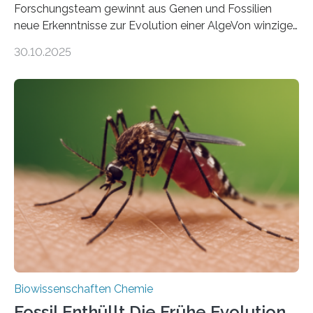
Forschungsteam gewinnt aus Genen und Fossilien
neue Erkenntnisse zur Evolution einer AlgeVon winzigen
Moosen über filigrane Farne bis zu riesigen Bäumen –
30.10.2025
Landpflanzen zählen zu den komplexesten
fotosynthetischen Organismen der Erde. Ihre
Geschichte beginnt jedoch eher unscheinbar: bei
Grünalgen, die vor Hunderten von Millionen Jahren
lebten. Unter den Vorfahren sticht eine Gruppe heraus,
die noch heute in der Natur vorkommt: die
Süßwasseralge Coleochaetophyceae. Einige Arten
dieser Gruppe bilden aus Zellfäden dichte Geflechte
mit scheibenförmiger Gestalt. Was auffällig ist: Die
nächsten…
Biowissenschaften Chemie
Fossil Enthüllt Die Frühe Evolution