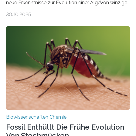
neue Erkenntnisse zur Evolution einer AlgeVon winzigen
Moosen über filigrane Farne bis zu riesigen Bäumen –
30.10.2025
Landpflanzen zählen zu den komplexesten
fotosynthetischen Organismen der Erde. Ihre
Geschichte beginnt jedoch eher unscheinbar: bei
Grünalgen, die vor Hunderten von Millionen Jahren
lebten. Unter den Vorfahren sticht eine Gruppe heraus,
die noch heute in der Natur vorkommt: die
Süßwasseralge Coleochaetophyceae. Einige Arten
dieser Gruppe bilden aus Zellfäden dichte Geflechte
mit scheibenförmiger Gestalt. Was auffällig ist: Die
nächsten…
Biowissenschaften Chemie
Fossil Enthüllt Die Frühe Evolution
Von Stechmücken