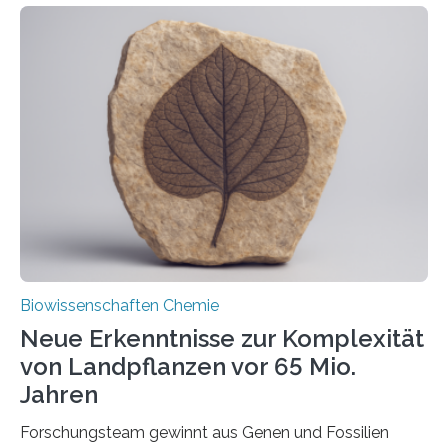
ihr Inneres transportiert werden. Ein Forschungsteam
der Ruhr-Universität Bochum um Prof. Dr. Ralf Erdmann
und Dr. Ismaila Francis Yusuf hat nun einen bislang
unbekannten Qualitätskontrollmechanismus des
peroxisomalen Proteintransports in der Bäckerhefe
Saccharomyces cerevisiae entdeckt, der für die
Funktionsfähigkeit der Organellen entscheidend ist. Die
Studie wurde am 28. Oktober 2025 in der
Fachzeitschrift…
Biowissenschaften Chemie
Neue Erkenntnisse zur Komplexität
von Landpflanzen vor 65 Mio.
Jahren
Forschungsteam gewinnt aus Genen und Fossilien