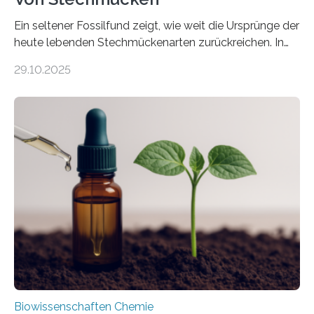
Ein seltener Fossilfund zeigt, wie weit die Ursprünge der
heute lebenden Stechmückenarten zurückreichen. In
99 Millionen Jahre altem Bernstein entdeckten LMU-
29.10.2025
Forschende die bisher älteste bekannte Stechmücken-
Larve. Das kreidezeitliche Fossil stammt aus der
Region Kachin in Myanmar und hat sich in
ausgezeichnetem Zustand erhalten. Es konnte als neue
Art einer neuen Gattung beschrieben werden und trägt
nun den Namen Cretosabethes primaevus. Dieser erste
fossile Nachweis einer Stechmückenlarve in Bernstein
stellt gleichzeitig den ersten Fossilfund einer
Mückenlarve aus dem Mesozoikum dar, denn…
Biowissenschaften Chemie