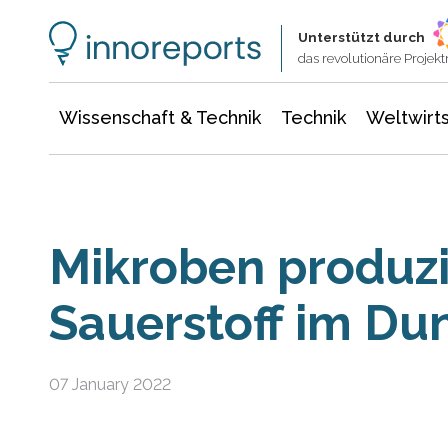
Wissenschaft & Technik
Informationstechnologie
Energie & Elektrotechnik
Unterstützt durch
das revolutionäre Proje
Wissenschaft & Technik
Technik
Weltwirts
Mikroben produz
Sauerstoff im Du
07 January 2022