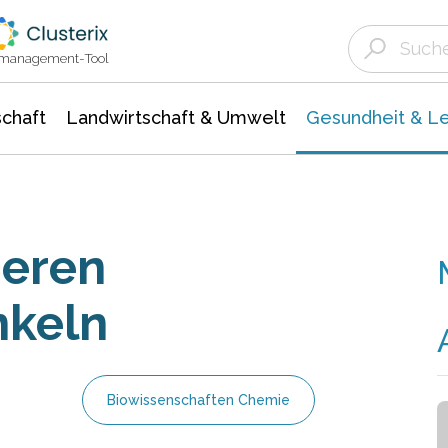
Landwirtschaft & Umwelt
Gesundheit &
Agrar- Forstwissenschaften
Biowissenschafte
Unternehmensmeldungen
Ökologie Umwelt- Naturschutz
ktmanagement-Tool
chaft
Landwirtschaft & Umwelt
Gesundheit & L
ieren
nkeln
Biowissenschaften Chemie