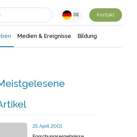
 Leben
Medien & Ereignisse
Interdisziplinäre Forschung
Veranstaltungsnachrichten
n Chemie
Gesellschaftswissenschaften
Kontakt
DE
eben
Medien & Ereignisse
Bildung
Meistgelesene
Artikel
25 April 2001
Forschungsergebnisse