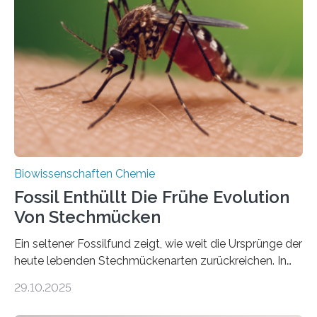
lebten. Unter den Vorfahren sticht eine Gruppe heraus,
die noch heute in der Natur vorkommt: die
Süßwasseralge Coleochaetophyceae. Einige Arten
dieser Gruppe bilden aus Zellfäden dichte Geflechte
mit scheibenförmiger Gestalt. Was auffällig ist: Die
nächsten…
Biowissenschaften Chemie
Fossil Enthüllt Die Frühe Evolution
Von Stechmücken
Ein seltener Fossilfund zeigt, wie weit die Ursprünge der
heute lebenden Stechmückenarten zurückreichen. In
99 Millionen Jahre altem Bernstein entdeckten LMU-
29.10.2025
Forschende die bisher älteste bekannte Stechmücken-
Larve. Das kreidezeitliche Fossil stammt aus der