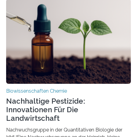
Region Kachin in Myanmar und hat sich in
ausgezeichnetem Zustand erhalten. Es konnte als neue
Art einer neuen Gattung beschrieben werden und trägt
nun den Namen Cretosabethes primaevus. Dieser erste
fossile Nachweis einer Stechmückenlarve in Bernstein
stellt gleichzeitig den ersten Fossilfund einer
Mückenlarve aus dem Mesozoikum dar, denn…
Biowissenschaften Chemie
Nachhaltige Pestizide:
Innovationen Für Die
Landwirtschaft
Nachwuchsgruppe in der Quantitativen Biologie der