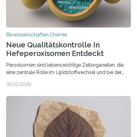
Biowissenschaften Chemie
Neue Qualitätskontrolle In
Hefeperoxisomen Entdeckt
Peroxisomen sind lebenswichtige Zellorganellen, die
eine zentrale Rolle im Lipidstoffwechsel und bei der
Entgiftung von Zellen spielen. Damit sie ihre Aufgaben
30.10.2025
erfüllen können, müssen zahlreiche Enzyme präzise in
ihr Inneres transportiert werden. Ein Forschungsteam
der Ruhr-Universität Bochum um Prof. Dr. Ralf Erdmann
und Dr. Ismaila Francis Yusuf hat nun einen bislang
unbekannten Qualitätskontrollmechanismus des
peroxisomalen Proteintransports in der Bäckerhefe
Saccharomyces cerevisiae entdeckt, der für die