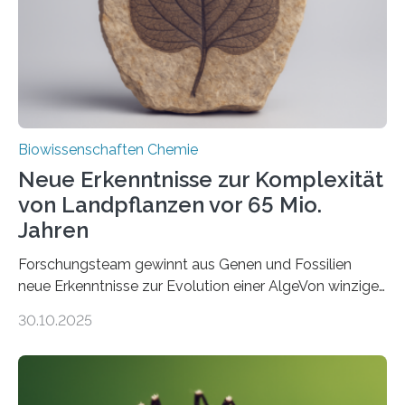
Funktionsfähigkeit der Organellen entscheidend ist. Die
Studie wurde am 28. Oktober 2025 in der
Fachzeitschrift…
Biowissenschaften Chemie
Neue Erkenntnisse zur Komplexität
von Landpflanzen vor 65 Mio.
Jahren
Forschungsteam gewinnt aus Genen und Fossilien
neue Erkenntnisse zur Evolution einer AlgeVon winzigen
Moosen über filigrane Farne bis zu riesigen Bäumen –
30.10.2025
Landpflanzen zählen zu den komplexesten
fotosynthetischen Organismen der Erde. Ihre
Geschichte beginnt jedoch eher unscheinbar: bei
Grünalgen, die vor Hunderten von Millionen Jahren