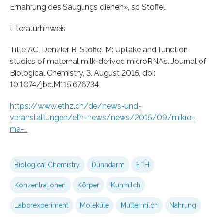
Ernährung des Säuglings dienen», so Stoffel.
Literaturhinweis
Title AC, Denzler R, Stoffel M: Uptake and function
studies of maternal milk-derived microRNAs. Journal of
Biological Chemistry, 3. August 2015, doi:
10.1074/jbc.M115.676734
https://www.ethz.ch/de/news-und-
veranstaltungen/eth-news/news/2015/09/mikro-
rna-…
Biological Chemistry
Dünndarm
ETH
Konzentrationen
Körper
Kuhmilch
Laborexperiment
Moleküle
Muttermilch
Nahrung