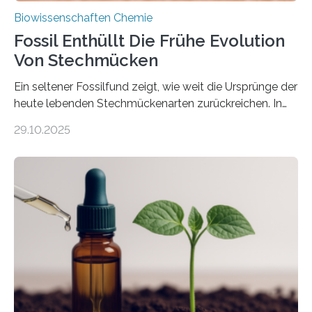
Biowissenschaften Chemie
Fossil Enthüllt Die Frühe Evolution
Von Stechmücken
Ein seltener Fossilfund zeigt, wie weit die Ursprünge der
heute lebenden Stechmückenarten zurückreichen. In
99 Millionen Jahre altem Bernstein entdeckten LMU-
29.10.2025
Forschende die bisher älteste bekannte Stechmücken-
Larve. Das kreidezeitliche Fossil stammt aus der
Region Kachin in Myanmar und hat sich in
ausgezeichnetem Zustand erhalten. Es konnte als neue
Art einer neuen Gattung beschrieben werden und trägt
nun den Namen Cretosabethes primaevus. Dieser erste
fossile Nachweis einer Stechmückenlarve in Bernstein
stellt gleichzeitig den ersten Fossilfund einer
Mückenlarve aus dem Mesozoikum dar, denn…