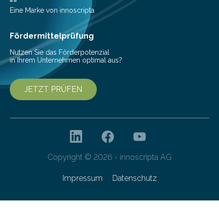
Pestizide sind äußerst wichtig, um die globale
Eine Marke von innoscripta
Ernährung zu sichern. Ohne sie besteht die weltweite
Gefahr erheblicher…
Fördermittelprüfung
Nutzen Sie das Förderpotenzial
in Ihrem Unternehmen optimal aus?
JETZT PRÜFEN
Copyright © 2026 - innoscripta AG
Impressum
Datenschutz