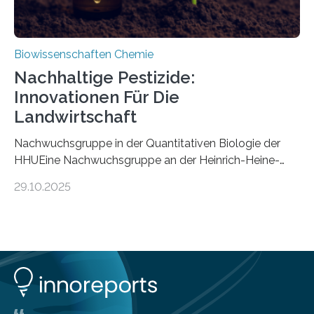
Biowissenschaften Chemie
Nachhaltige Pestizide:
Innovationen Für Die
Landwirtschaft
Nachwuchsgruppe in der Quantitativen Biologie der
HHUEine Nachwuchsgruppe an der Heinrich-Heine-
Universität Düsseldorf (HHU) wird in den kommenden
29.10.2025
fünf Jahren erforschen, wie Bakterien auf
biotechnologischem Weg ein ökologisch verträgliches
Pestizid erzeugen können. Der Wirkstoff stammt dabei
ursprünglich aus einer Pflanze, der Dalmatinischen
Insektenblume. Das Bundesministerium für Forschung,
Technologie und Raumfahrt (BMFTR) fördert das
Projekt im Rahmen der Nationalen
Bioökonomiestrategie mit rund 2,7 Millionen Euro.