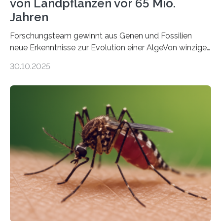
von Landpflanzen vor 65 Mio.
Jahren
Forschungsteam gewinnt aus Genen und Fossilien
neue Erkenntnisse zur Evolution einer AlgeVon winzigen
Moosen über filigrane Farne bis zu riesigen Bäumen –
30.10.2025
Landpflanzen zählen zu den komplexesten
fotosynthetischen Organismen der Erde. Ihre
Geschichte beginnt jedoch eher unscheinbar: bei
Grünalgen, die vor Hunderten von Millionen Jahren
lebten. Unter den Vorfahren sticht eine Gruppe heraus,
die noch heute in der Natur vorkommt: die
Süßwasseralge Coleochaetophyceae. Einige Arten
dieser Gruppe bilden aus Zellfäden dichte Geflechte
mit scheibenförmiger Gestalt. Was auffällig ist: Die
nächsten…