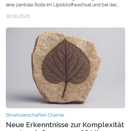
eine zentrale Rolle im Lipidstoffwechsel und bei der
Entgiftung von Zellen spielen. Damit sie ihre Aufgaben
30.10.2025
erfüllen können, müssen zahlreiche Enzyme präzise in
ihr Inneres transportiert werden. Ein Forschungsteam
der Ruhr-Universität Bochum um Prof. Dr. Ralf Erdmann
und Dr. Ismaila Francis Yusuf hat nun einen bislang
unbekannten Qualitätskontrollmechanismus des
peroxisomalen Proteintransports in der Bäckerhefe
Saccharomyces cerevisiae entdeckt, der für die
Funktionsfähigkeit der Organellen entscheidend ist. Die
Studie wurde am 28. Oktober 2025 in der
Fachzeitschrift…
Biowissenschaften Chemie
Neue Erkenntnisse zur Komplexität