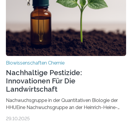
nun den Namen Cretosabethes primaevus. Dieser erste
fossile Nachweis einer Stechmückenlarve in Bernstein
stellt gleichzeitig den ersten Fossilfund einer
Mückenlarve aus dem Mesozoikum dar, denn…
Biowissenschaften Chemie
Nachhaltige Pestizide:
Innovationen Für Die
Landwirtschaft
Nachwuchsgruppe in der Quantitativen Biologie der
HHUEine Nachwuchsgruppe an der Heinrich-Heine-
Universität Düsseldorf (HHU) wird in den kommenden
29.10.2025
fünf Jahren erforschen, wie Bakterien auf
biotechnologischem Weg ein ökologisch verträgliches