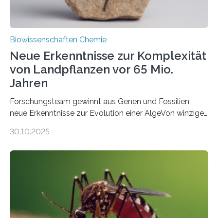
Biowissenschaften Chemie
Neue Erkenntnisse zur Komplexität
von Landpflanzen vor 65 Mio.
Jahren
Forschungsteam gewinnt aus Genen und Fossilien
neue Erkenntnisse zur Evolution einer AlgeVon winzigen
Moosen über filigrane Farne bis zu riesigen Bäumen –
30.10.2025
Landpflanzen zählen zu den komplexesten
fotosynthetischen Organismen der Erde. Ihre
Geschichte beginnt jedoch eher unscheinbar: bei
Grünalgen, die vor Hunderten von Millionen Jahren
lebten. Unter den Vorfahren sticht eine Gruppe heraus,
die noch heute in der Natur vorkommt: die
Süßwasseralge Coleochaetophyceae. Einige Arten