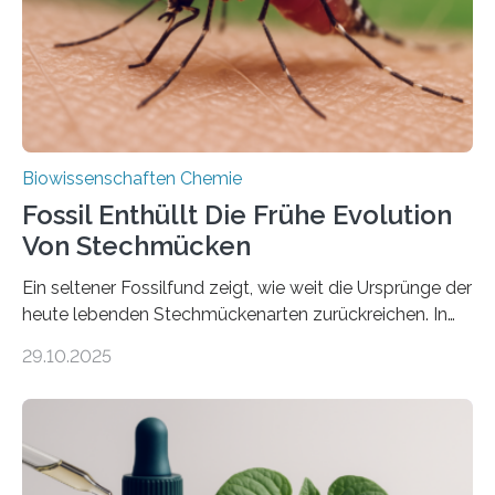
dieser Gruppe bilden aus Zellfäden dichte Geflechte
mit scheibenförmiger Gestalt. Was auffällig ist: Die
nächsten…
Biowissenschaften Chemie
Fossil Enthüllt Die Frühe Evolution
Von Stechmücken
Ein seltener Fossilfund zeigt, wie weit die Ursprünge der
heute lebenden Stechmückenarten zurückreichen. In
99 Millionen Jahre altem Bernstein entdeckten LMU-
29.10.2025
Forschende die bisher älteste bekannte Stechmücken-
Larve. Das kreidezeitliche Fossil stammt aus der
Region Kachin in Myanmar und hat sich in
ausgezeichnetem Zustand erhalten. Es konnte als neue
Art einer neuen Gattung beschrieben werden und trägt