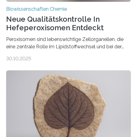
Biowissenschaften Chemie
Neue Qualitätskontrolle In
Hefeperoxisomen Entdeckt
Peroxisomen sind lebenswichtige Zellorganellen, die
eine zentrale Rolle im Lipidstoffwechsel und bei der
Entgiftung von Zellen spielen. Damit sie ihre Aufgaben
30.10.2025
erfüllen können, müssen zahlreiche Enzyme präzise in
ihr Inneres transportiert werden. Ein Forschungsteam
der Ruhr-Universität Bochum um Prof. Dr. Ralf Erdmann
und Dr. Ismaila Francis Yusuf hat nun einen bislang
unbekannten Qualitätskontrollmechanismus des
peroxisomalen Proteintransports in der Bäckerhefe
Saccharomyces cerevisiae entdeckt, der für die
Funktionsfähigkeit der Organellen entscheidend ist. Die
Studie wurde am 28. Oktober 2025 in der
Fachzeitschrift…