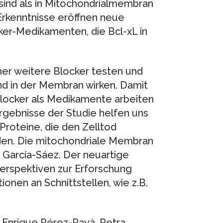
sind als in Mitochondrialmembran
 Erkenntnisse eröffnen neue
ker-Medikamenten, die Bcl-xL in
her weitere Blocker testen und
und in der Membran wirken. Damit
Blocker als Medikamente arbeiten
Ergebnisse der Studie helfen uns
roteine, die den Zelltod
den. Die mitochondriale Membran
. García-Sáez. Der neuartige
erspektiven zur Erforschung
onen an Schnittstellen, wie z.B.
, Enrique Rérez-Payà, Petra