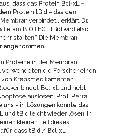
us, dass das Protein Bcl-xL –
 dem Protein tBid – das den
 Membran verbindet”, erklärt Dr.
ille am BIOTEC. “tBid wird also
 mehr starten.” Die Membran
sher angenommen.
en Proteine in der Membran
g, verwendeten die Forscher einen
ung von Krebsmedikamenten
locker bindet Bcl-xL und hebt
Apoptose auslösen. Prof. Petra
te uns – in Lösungen konnte das
und tBid leicht wieder lösen, in
inen kleinen Teil dieses
afür, dass tBid / Bcl-xL