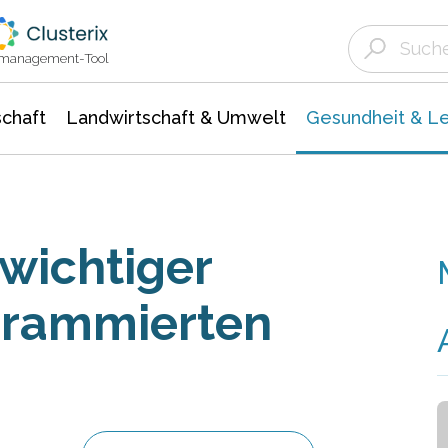
Landwirtschaft & Umwelt
Gesundheit &
Agrar- Forstwissenschaften
Biowissenschafte
Unternehmensmeldungen
Ökologie Umwelt- Naturschutz
ktmanagement-Tool
chaft
Landwirtschaft & Umwelt
Gesundheit & L
wichtiger
grammierten