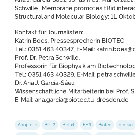
Schwille “Membrane promotes tBid interac
Structural and Molecular Biology: 11. Okt
Kontakt für Journalisten:
Katrin Boes, Pressesprecherin BIOTEC
Tel.: 0351 463 40347, E-Mail: katrin.boes@
Prof. Dr. Petra Schwille,
Professorin für Biophysik am Biotechnol
Tel.: 0351 463 40329, E-Mail: petra.schwi
Dr. Ana J. García-Sáez
Wissenschaftliche Mitarbeiterin bei Prof. S
E-Mail: ana.garcia@biotec.tu-dresden.de
Apoptose
Bcl-2
Bcl-xL
BH3
BioTec
blocker