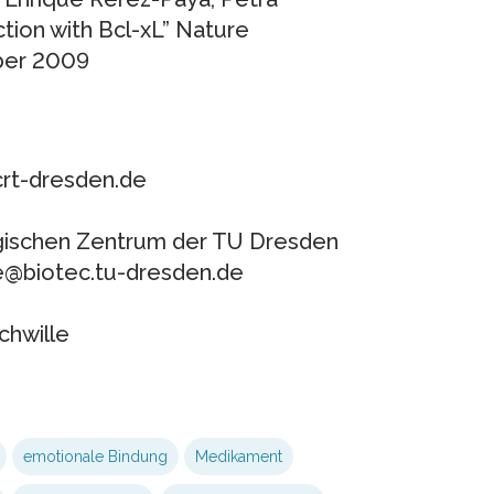
tion with Bcl-xL” Nature
ober 2009
crt-dresden.de
ogischen Zentrum der TU Dresden
lle@biotec.tu-dresden.de
chwille
emotionale Bindung
Medikament