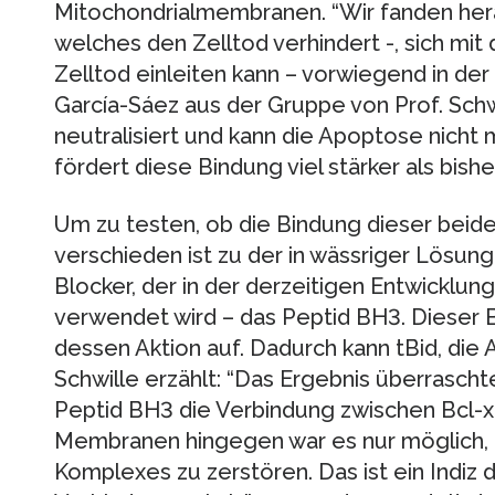
Mitochondrialmembranen. “Wir fanden hera
welches den Zelltod verhindert -, sich mit
Zelltod einleiten kann – vorwiegend in der
García-Sáez aus der Gruppe von Prof. Schw
neutralisiert und kann die Apoptose nicht
fördert diese Bindung viel stärker als bi
Um zu testen, ob die Bindung dieser beid
verschieden ist zu der in wässriger Lösun
Blocker, der in der derzeitigen Entwickl
verwendet wird – das Peptid BH3. Dieser B
dessen Aktion auf. Dadurch kann tBid, die 
Schwille erzählt: “Das Ergebnis überrasch
Peptid BH3 die Verbindung zwischen Bcl-xL 
Membranen hingegen war es nur möglich, e
Komplexes zu zerstören. Das ist ein Indiz d