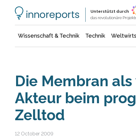
Wissenschaft & Technik
Informationstechnologie
Energie & Elektrotechnik
Unterstützt durch
das revolutionäre Proje
Wissenschaft & Technik
Technik
Weltwirts
Die Membran als 
Akteur beim pro
Zelltod
12 October 2009