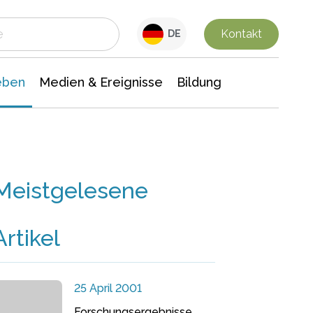
 Leben
Medien & Ereignisse
Interdisziplinäre Forschung
Veranstaltungsnachrichten
n Chemie
Gesellschaftswissenschaften
Kontakt
DE
eben
Medien & Ereignisse
Bildung
Meistgelesene
Artikel
25 April 2001
Forschungsergebnisse