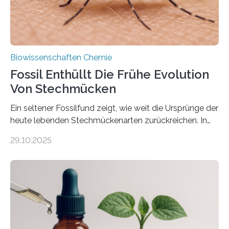
Biowissenschaften Chemie
Fossil Enthüllt Die Frühe Evolution
Von Stechmücken
Ein seltener Fossilfund zeigt, wie weit die Ursprünge der
heute lebenden Stechmückenarten zurückreichen. In
99 Millionen Jahre altem Bernstein entdeckten LMU-
29.10.2025
Forschende die bisher älteste bekannte Stechmücken-
Larve. Das kreidezeitliche Fossil stammt aus der
Region Kachin in Myanmar und hat sich in
ausgezeichnetem Zustand erhalten. Es konnte als neue
Art einer neuen Gattung beschrieben werden und trägt
nun den Namen Cretosabethes primaevus. Dieser erste
fossile Nachweis einer Stechmückenlarve in Bernstein