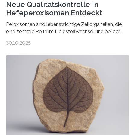
Neue Qualitätskontrolle In
Hefeperoxisomen Entdeckt
Peroxisomen sind lebenswichtige Zellorganellen, die
eine zentrale Rolle im Lipidstoffwechsel und bei der
Entgiftung von Zellen spielen. Damit sie ihre Aufgaben
30.10.2025
erfüllen können, müssen zahlreiche Enzyme präzise in
ihr Inneres transportiert werden. Ein Forschungsteam
der Ruhr-Universität Bochum um Prof. Dr. Ralf Erdmann
und Dr. Ismaila Francis Yusuf hat nun einen bislang
unbekannten Qualitätskontrollmechanismus des
peroxisomalen Proteintransports in der Bäckerhefe
Saccharomyces cerevisiae entdeckt, der für die
Funktionsfähigkeit der Organellen entscheidend ist. Die
Studie wurde am 28. Oktober 2025 in der
Fachzeitschrift…