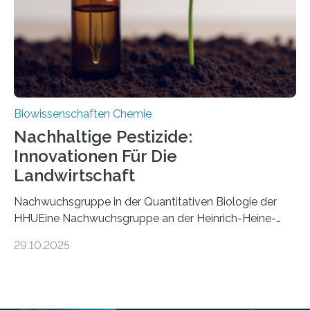
stellt gleichzeitig den ersten Fossilfund einer
Mückenlarve aus dem Mesozoikum dar, denn…
Biowissenschaften Chemie
Nachhaltige Pestizide:
Innovationen Für Die
Landwirtschaft
Nachwuchsgruppe in der Quantitativen Biologie der
HHUEine Nachwuchsgruppe an der Heinrich-Heine-
Universität Düsseldorf (HHU) wird in den kommenden
29.10.2025
fünf Jahren erforschen, wie Bakterien auf
biotechnologischem Weg ein ökologisch verträgliches
Pestizid erzeugen können. Der Wirkstoff stammt dabei
ursprünglich aus einer Pflanze, der Dalmatinischen