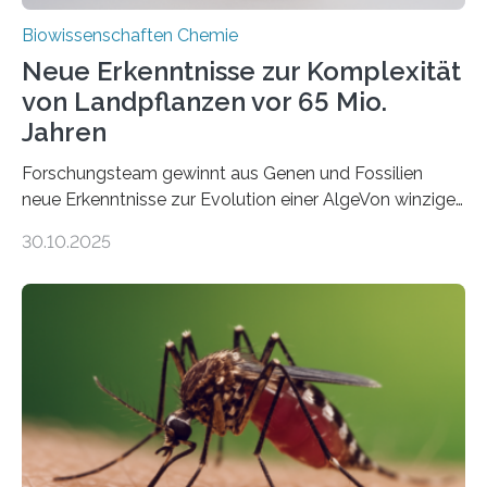
Biowissenschaften Chemie
Neue Erkenntnisse zur Komplexität
von Landpflanzen vor 65 Mio.
Jahren
Forschungsteam gewinnt aus Genen und Fossilien
neue Erkenntnisse zur Evolution einer AlgeVon winzigen
Moosen über filigrane Farne bis zu riesigen Bäumen –
30.10.2025
Landpflanzen zählen zu den komplexesten
fotosynthetischen Organismen der Erde. Ihre
Geschichte beginnt jedoch eher unscheinbar: bei
Grünalgen, die vor Hunderten von Millionen Jahren
lebten. Unter den Vorfahren sticht eine Gruppe heraus,
die noch heute in der Natur vorkommt: die
Süßwasseralge Coleochaetophyceae. Einige Arten
dieser Gruppe bilden aus Zellfäden dichte Geflechte
mit scheibenförmiger Gestalt. Was auffällig ist: Die
nächsten…