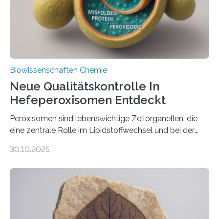
Biowissenschaften Chemie
Neue Qualitätskontrolle In
Hefeperoxisomen Entdeckt
Peroxisomen sind lebenswichtige Zellorganellen, die
eine zentrale Rolle im Lipidstoffwechsel und bei der
Entgiftung von Zellen spielen. Damit sie ihre Aufgaben
30.10.2025
erfüllen können, müssen zahlreiche Enzyme präzise in
ihr Inneres transportiert werden. Ein Forschungsteam
der Ruhr-Universität Bochum um Prof. Dr. Ralf Erdmann
und Dr. Ismaila Francis Yusuf hat nun einen bislang
unbekannten Qualitätskontrollmechanismus des
peroxisomalen Proteintransports in der Bäckerhefe