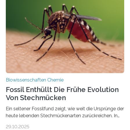
Grünalgen, die vor Hunderten von Millionen Jahren
lebten. Unter den Vorfahren sticht eine Gruppe heraus,
die noch heute in der Natur vorkommt: die
Süßwasseralge Coleochaetophyceae. Einige Arten
dieser Gruppe bilden aus Zellfäden dichte Geflechte
mit scheibenförmiger Gestalt. Was auffällig ist: Die
nächsten…
Biowissenschaften Chemie
Fossil Enthüllt Die Frühe Evolution
Von Stechmücken
Ein seltener Fossilfund zeigt, wie weit die Ursprünge der
heute lebenden Stechmückenarten zurückreichen. In
99 Millionen Jahre altem Bernstein entdeckten LMU-
29.10.2025
Forschende die bisher älteste bekannte Stechmücken-