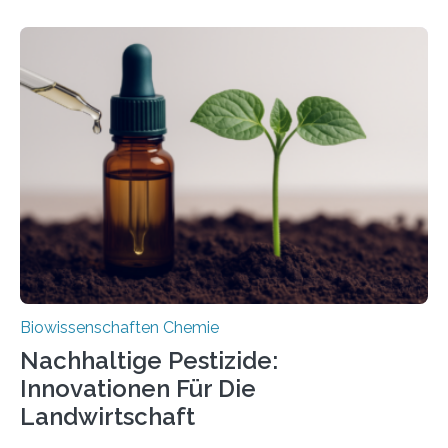
Larve. Das kreidezeitliche Fossil stammt aus der
Region Kachin in Myanmar und hat sich in
ausgezeichnetem Zustand erhalten. Es konnte als neue
Art einer neuen Gattung beschrieben werden und trägt
nun den Namen Cretosabethes primaevus. Dieser erste
fossile Nachweis einer Stechmückenlarve in Bernstein
stellt gleichzeitig den ersten Fossilfund einer
Mückenlarve aus dem Mesozoikum dar, denn…
Biowissenschaften Chemie
Nachhaltige Pestizide:
Innovationen Für Die
Landwirtschaft