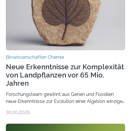
Saccharomyces cerevisiae entdeckt, der für die
Funktionsfähigkeit der Organellen entscheidend ist. Die
Studie wurde am 28. Oktober 2025 in der
Fachzeitschrift…
Biowissenschaften Chemie
Neue Erkenntnisse zur Komplexität
von Landpflanzen vor 65 Mio.
Jahren
Forschungsteam gewinnt aus Genen und Fossilien
neue Erkenntnisse zur Evolution einer AlgeVon winzigen
Moosen über filigrane Farne bis zu riesigen Bäumen –
30.10.2025
Landpflanzen zählen zu den komplexesten
fotosynthetischen Organismen der Erde. Ihre
Geschichte beginnt jedoch eher unscheinbar: bei