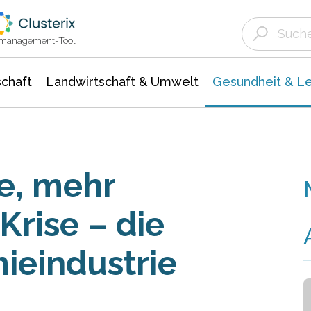
Landwirtschaft & Umwelt
Gesundheit &
Agrar- Forstwissenschaften
Biowissenschafte
Unternehmensmeldungen
Ökologie Umwelt- Naturschutz
ktmanagement-Tool
chaft
Landwirtschaft & Umwelt
Gesundheit & L
e, mehr
Krise – die
ieindustrie