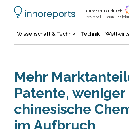
Wissenschaft & Technik
Informationstechnologie
Energie & Elektrotechnik
Unterstützt durch
das revolutionäre Proje
Wissenschaft & Technik
Technik
Weltwirts
Mehr Marktanteil
Patente, weniger 
chinesische Chem
im Aufbruch