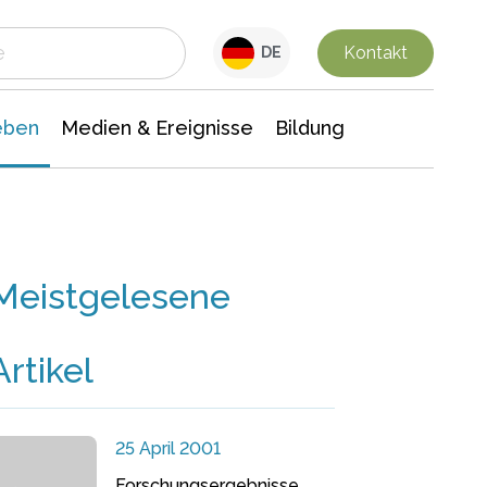
 Leben
Medien & Ereignisse
Interdisziplinäre Forschung
Veranstaltungsnachrichten
n Chemie
Gesellschaftswissenschaften
Kontakt
DE
eben
Medien & Ereignisse
Bildung
Meistgelesene
Artikel
25 April 2001
Forschungsergebnisse