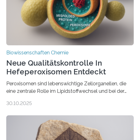
Biowissenschaften Chemie
Neue Qualitätskontrolle In
Hefeperoxisomen Entdeckt
Peroxisomen sind lebenswichtige Zellorganellen, die
eine zentrale Rolle im Lipidstoffwechsel und bei der
Entgiftung von Zellen spielen. Damit sie ihre Aufgaben
30.10.2025
erfüllen können, müssen zahlreiche Enzyme präzise in
ihr Inneres transportiert werden. Ein Forschungsteam
der Ruhr-Universität Bochum um Prof. Dr. Ralf Erdmann
und Dr. Ismaila Francis Yusuf hat nun einen bislang
unbekannten Qualitätskontrollmechanismus des