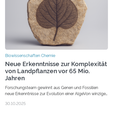
peroxisomalen Proteintransports in der Bäckerhefe
Saccharomyces cerevisiae entdeckt, der für die
Funktionsfähigkeit der Organellen entscheidend ist. Die
Studie wurde am 28. Oktober 2025 in der
Fachzeitschrift…
Biowissenschaften Chemie
Neue Erkenntnisse zur Komplexität
von Landpflanzen vor 65 Mio.
Jahren
Forschungsteam gewinnt aus Genen und Fossilien
neue Erkenntnisse zur Evolution einer AlgeVon winzigen
Moosen über filigrane Farne bis zu riesigen Bäumen –
30.10.2025
Landpflanzen zählen zu den komplexesten
fotosynthetischen Organismen der Erde. Ihre