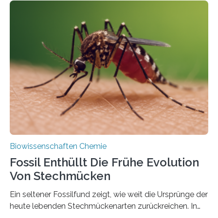
Geschichte beginnt jedoch eher unscheinbar: bei
Grünalgen, die vor Hunderten von Millionen Jahren
lebten. Unter den Vorfahren sticht eine Gruppe heraus,
die noch heute in der Natur vorkommt: die
Süßwasseralge Coleochaetophyceae. Einige Arten
dieser Gruppe bilden aus Zellfäden dichte Geflechte
mit scheibenförmiger Gestalt. Was auffällig ist: Die
nächsten…
Biowissenschaften Chemie
Fossil Enthüllt Die Frühe Evolution
Von Stechmücken
Ein seltener Fossilfund zeigt, wie weit die Ursprünge der
heute lebenden Stechmückenarten zurückreichen. In
99 Millionen Jahre altem Bernstein entdeckten LMU-