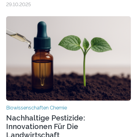
29.10.2025
Forschende die bisher älteste bekannte Stechmücken-
Larve. Das kreidezeitliche Fossil stammt aus der
Region Kachin in Myanmar und hat sich in
ausgezeichnetem Zustand erhalten. Es konnte als neue
Art einer neuen Gattung beschrieben werden und trägt
nun den Namen Cretosabethes primaevus. Dieser erste
fossile Nachweis einer Stechmückenlarve in Bernstein
stellt gleichzeitig den ersten Fossilfund einer
Mückenlarve aus dem Mesozoikum dar, denn…
Biowissenschaften Chemie
Nachhaltige Pestizide:
Innovationen Für Die
Landwirtschaft