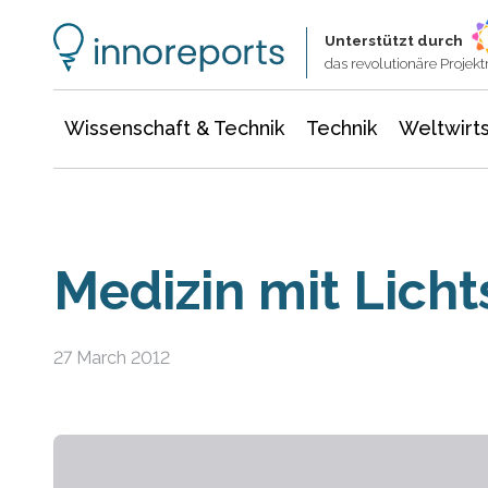
Wissenschaft & Technik
Informationstechnologie
Energie & Elektrotechnik
Unterstützt durch
das revolutionäre Proje
Wissenschaft & Technik
Technik
Weltwirts
Medizin mit Licht
27 March 2012