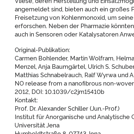
Vliese, deren Herstellung und Einsatzmögl
angemeldet sind, bieten auch ein großes Po
Freisetzung von Kohlenmonoxid, um seine
erforschen. Neben der Pharmazie könnten 
auch in Sensoren oder Katalysatoren Anw
Original-Publikation:
Carmen Bohlender, Martin Wolfram, Helma
Menzel, Anja Baumgärtel, Ulrich S. Schubert
Matthias Schnabelrauch, Ralf Wyrwa und Al
NO release from a nanofibrous non-woven,
2012, DOI: 10.1039/c2jm15410b
Kontakt:
Prof. Dr. Alexander Schiller (Jun.-Prof.)
Institut für Anorganische und Analytische C
Universität Jena
Humboldtstraße 8, 07743 Jena