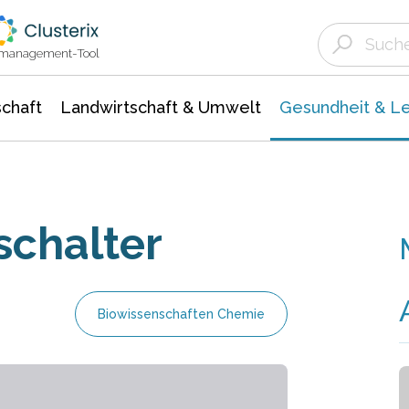
Landwirtschaft & Umwelt
Gesundheit &
Agrar- Forstwissenschaften
Biowissenschafte
Unternehmensmeldungen
Ökologie Umwelt- Naturschutz
ktmanagement-Tool
chaft
Landwirtschaft & Umwelt
Gesundheit & L
schalter
Biowissenschaften Chemie