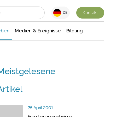
 Leben
Medien & Ereignisse
Interdisziplinäre Forschung
Veranstaltungsnachrichten
n Chemie
Gesellschaftswissenschaften
Kontakt
DE
eben
Medien & Ereignisse
Bildung
Meistgelesene
Artikel
25 April 2001
Forschungsergebnisse